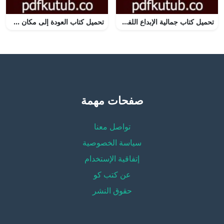
تحميل كتاب جمالية الإبداع اللفظي PDF تأليف ميخائيل باختين مجانا [كامل]
تحميل كتاب العودة إلى مكان مضاء بكوب حليب PDF تأليف تشارلز سيميك مجانا [كامل]
صفحات مهمة
تواصل معنا
سياسة الخصوصية
إتفاقية الإستخدام
عن كتب كو
حقوق النشر