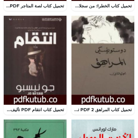
تحميل كتاب الخطر!: من سجلات الكابتن جون سيرياس PDF تأليف آرثر كونان دويل مجانا [كامل]
تحميل كتاب لصة المتاجر PDF تأليف إيرل ستانلي جاردنر مجانا [كامل]
تحميل كتاب المراهق 2 PDF تأليف فيودور دوستويفسكي مجانا [كامل]
تحميل كتاب انتقام PDF تأليف جو نيسبو مجانا [كامل]