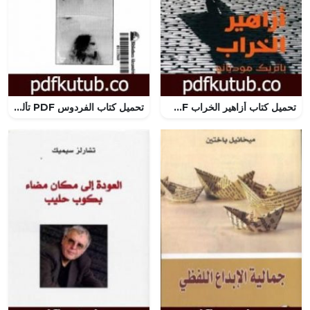
تحميل كتاب أزاهير الخراب PDF تأليف باتريك موديانو مجانا [كامل]
تحميل كتاب الفردوس PDF تأليف توني موريسون مجانا [كامل]