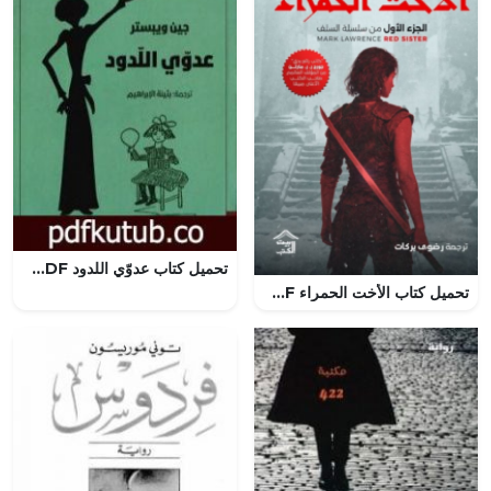
تحميل كتاب عدوّي اللدود PDF تأليف جين ويبستر مجانا [كامل]
تحميل كتاب الأخت الحمراء PDF مارك لورانس مجانا برابط مباشر