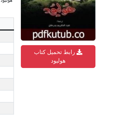
“هوليود”
رابط تحميل كتاب
هوليود