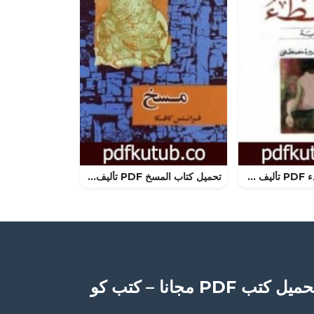
تحميل كتاب البطء PDF تأليف ميلان كونديرا مجانا [كامل]
تحميل كتاب المسخ PDF تأليف فرانز كافكا مجانا [كامل]
ميل كتب PDF مجانا – كتب كو