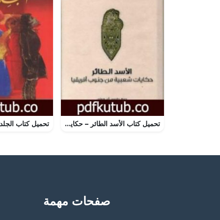
تحميل كتاب الأسد الطائر – حكايات شعبية من جنوب أفريقيا PDF تأليف جايمس آي. هوني مجانا [كامل]
صفحات مهمة