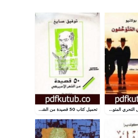
تحميل كتاب رجال التحري المتوحشون PDF تأليف روبرتو بولانيو مجانا [كامل]
تحميل كتاب 50 قصيدة من الشعر الاميركي PDF تأليف توفيق صايغ مجانا [كامل]