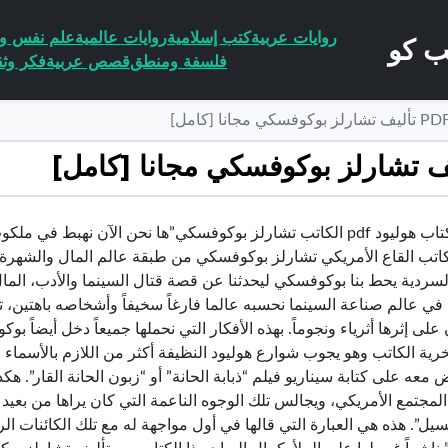
روايات عربية
كتب إسلامية
روايات عالمية
علم نفس وا
فلسفة ومنطق
قصص عربية
فكر وثق
تحميل كتاب هوليود pdf الكاتب تشارلز بوكوفسكي”ها نحن الآن نهبط
تب القاع الأمريكي تشارلز بوكوفسكي من طبقة عالم المال والشهرة ال
لسردية يحط بنا بوكوفسكي ليحدثنا عن قصة قتال السينما والأدب، الما
في عالم صناعة السينما نحسبه عالما فارغاً سخيفاً وأشخاصه باهتين، ت
لى إثرها أثرياء ونجوماً. بهذه الأفكار التي نحملها جميعاً دخل أيضاً بو
رية الكاتب وهو يجوب شوارع هوليود النظيفة أكثر من اللازم بالأسماء ا
معه على كتابة سيناريو فيلم “ذبابة الحانة” أو “زبون الحانة القار”. ه
مجتمع الأمريكي، ويجالس تلك الوجوه الناعمة التي كان يراها من بعيد
سيل”. هذه هي العبارة التي قالها في أول مواجهة له مع تلك الكائنات ا