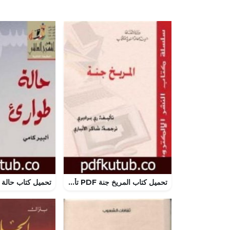
تحميل كتاب المريخ جنة PDF تأليف راي برادبري مجانا [كامل]