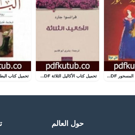
تحميل كتاب الجلد المسحور PDF تأليف أونوريه دي بلزاك مجانا [كامل]
تحميل كتاب الأكاليل الثلاثة PDF تأليف فرانسوا جارد مجانا [كامل]
حول العالم
تح