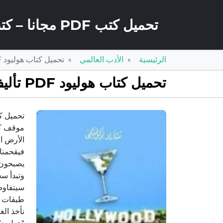
تحميل كتب PDF مجانا – كتب كو
الرئيسية
الأدب العالمي
تحميل كتاب هوليود PDF تأليف تشارلز بوكوفسكي مجانا [كامل]
تحميل كتاب هوليود PDF تأليف تشارلز بوكوفسكي مجانا [كامل]
موقف كا
الأرض ا
فيقحمنا 
يصبحون ع
وتبدأ سخ
سيتفاوض 
طبقات ال
نأخذ الغ