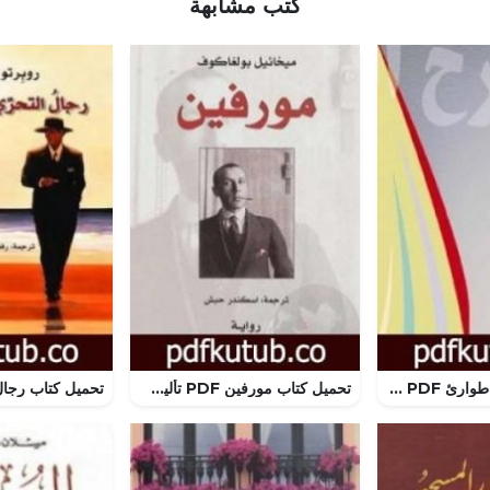
كتب مشابهة
تحميل كتاب حالة طوارئ PDF تأليف ألبير كامو مجانا [كامل]
تحميل كتاب مورفين PDF تأليف ميخائيل بولغاكوف مجانا [كامل]