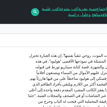
جتماع
تنمية بشرية
كتب متنوعة
كتب علمية
افة
مناهج وحلول دراسية
 في ملكوت الموت، روحي تتقيأ نفسها”. إن هذه العبارة تختزل
متمثلة في نموذجها الأقصى “هوليود”. في هذه
ل والشهرة. قصة كتابة سيناريو تورط في قبوله،
نزل عليهم الأموال من السماء ويصنعون أفلاماً
كوفسكي إلى هوليود ساخطاً على من فيها هاززئاً بهم.
لفخمة أكثر من اللازم ويلتقي بأفراد الطاقم الذي
كذا يقفز الكاتب المشرد المعدم دفعة واحدة إلى أعلى
 عبر الشاشات أو في الصحف والمجلات الفنية. “جئنا
لرقيقة المخملية التي فتحت له الباب وخرج من