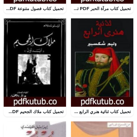
تحميل كتاب مرآة الحبر PDF تأليف خورخي لويس بورخيس مجانا [كامل]
تحميل كتاب فصول متنوعة PDF تأليف ستيفن كينغ مجانا [كامل]
تحميل كتاب ثنائية هنري الرابع PDF تأليف وليم شكسبير مجانا [كامل]
تحميل كتاب ملاك الجحيم PDF تأليف إرنستو ساباتو مجانا [كامل]