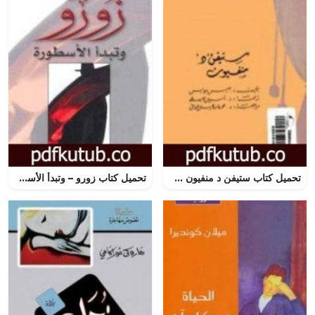
تحميل كتاب ستيفن د منفيون PDF تأليف جيمس جويس مجانا [كامل]
تحميل كتاب زورو – وتبدأ الأسطورة PDF تأليف ايزابيل الليندي مجانا [كامل]