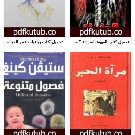
تحميل كتاب القهوة السوداء PDF تأليف أغاثا كريستي مجانا [كامل]
تحميل كتاب رباعيات عمر الخيام المصورة PDF تأليف عمر الخيام مجانا [كامل]