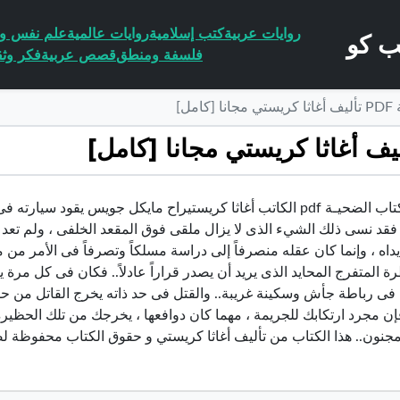
روايات عربية
كتب إسلامية
روايات عالمية
علم نفس وا
فلسفة ومنطق
قصص عربية
فكر وثق
مل]
تحميل كتاب الضحيـة pdf الكاتب أغاثا كريستيراح مايكل جويس يقود
 فقد نسى ذلك الشيء الذى لا يزال ملقى فوق المقعد الخلفى ، ولم تعد
اه ، وإنما كان عقله منصرفاً إلى دراسة مسلكاً وتصرفاً فى الأمر من مب
ة المتفرج المحايد الذى يريد أن يصدر قراراً عادلاً.. فكان فى كل مرة
 فى رباطة جأش وسكينة غريبة.. والقتل فى حد ذاته يخرج القاتل من حظي
إن مجرد ارتكابك للجريمة ، مهما كان دوافعها ، يخرجك من تلك الحظ
ون.. هذا الكتاب من تأليف أغاثا كريستي و حقوق الكتاب محفوظة لص