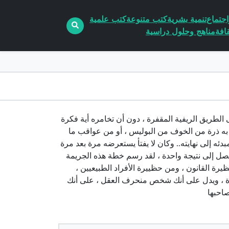
جتماع
تنمية بشرية
كتب متنوعة
كتب علمية
افة
مناهج وحلول دراسية
 سيارته فى الطريق الريفية المقفرة ، دون أن تخامره أية فكرة
 به ذرة من الخوف من البوليس ، أو من عواقب ما
دئه إلى نهايته.. وكان لا يفتأ يستعرضه مرة بعد مرة
 يصل إلى نتيجة واحدة ، لقد رسم خطة هذه الجريمة
رة القانون ، ومن حظييرة الأفراد الطبيعيين ،
يرة ، ويدل على أنك شخص منحرف العقل ، على أنك
احبها