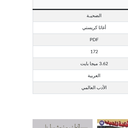
الضحيـة
أغاثا كريستي
PDF
172
3.62 ميجا بايت
العربية
الأدب العالمي