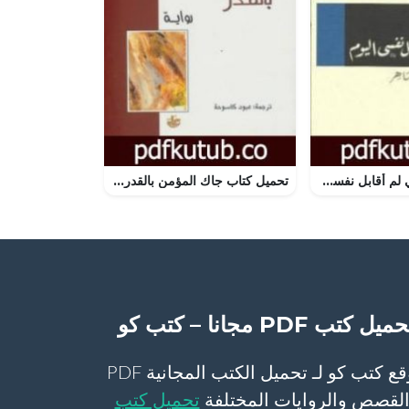
تحميل كتاب ليتني لم أقابل نفسي اليوم PDF تأليف هيرتا موللر مجانا [كامل]
تحميل كتاب جاك المؤمن بالقدر PDF تأليف دنيس ديدرو مجانا [كامل]
ميل كتب PDF مجانا – كتب كو
موقع كتب كو لـ تحميل الكتب المجانية PDF
لقصص والروايات المختلفة
تحميل كتب