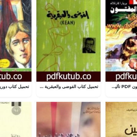
تحميل كتاب المفتون PDF تأليف باربرا كارتلاند مجانا [كامل]
تحميل كتاب الفوضى والعبقرية PDF تأليف جان بول سارتر مجانا [كامل]