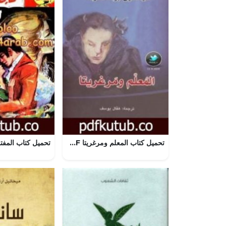
تحميل كتاب المعلم ومرغريتا PDF تأليف ميخائيل بولغاكوف مجانا [كامل]