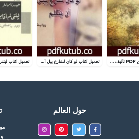
تحميل كتاب سانين PDF تأليف إبراهيم عبد القادر المازني مجانا [كامل]
تحميل كتاب لو كان لشارع بيل أن يتكلم PDF تأليف جيمس بالدوين مجانا [كامل]
حول العالم
تح
وا