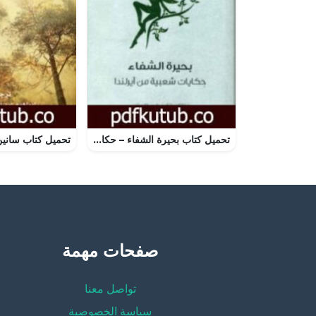
تحميل كتاب بحيرة الشفاء – حكايات شعبية من آيرلندا PDF تأليف ويليام بتلر ييتس مجانا [كامل]
صفحات مهمة
تواصل معنا
سياسة الخصوصية