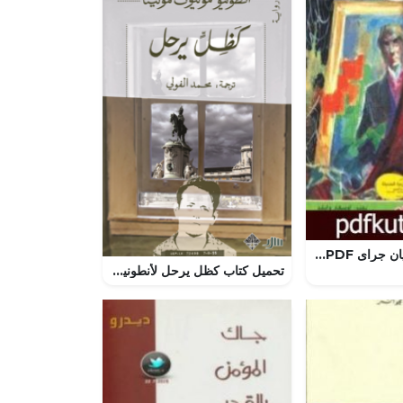
تحميل كتاب دوريان جراى PDF تأليف أحمد خالد توفيق مجانا [كامل]
تحميل كتاب كظل يرحل لأنطونيو مونيوز مولينا بصيغة PDF مجانا