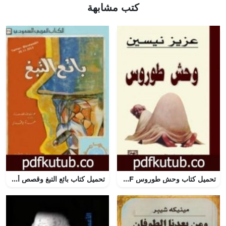
كتب مشابهة
تحميل كتاب وحش طوروس PDF تأليف عزيز نيسين مجانا [كامل]
تحميل كتاب بائع التبغ وقصص أخرى PDF تأليف حمزة بوقري مجانا [كامل]