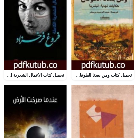
تحميل كتاب ومن بعدنا الطوفان – حكايات نهاية البشرية PDF تأليف مينيكه شيبر مجانا [كامل]
تحميل كتاب الأعمال الشعرية الكاملة PDF تأليف فروغ فرخزاد مجانا [كامل]