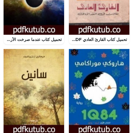
تحميل كتاب القارئ العادي PDF تأليف فرجينيا وولف مجانا [كامل]
تحميل كتاب عندما صرخت الأرض PDF تأليف آرثر كونان دويل مجانا [كامل]