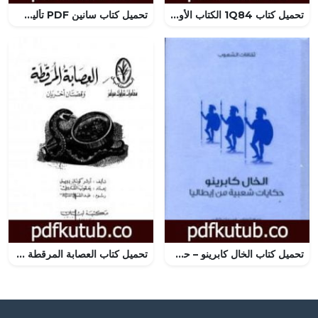
تحميل كتاب 1Q84 الكتاب الأول PDF تأليف هاروكي موراكامي مجانا [كامل]
تحميل كتاب سانين PDF تأليف إبراهيم عبد القادر المازني مجانا [كامل]
تحميل كتاب الخال كابرينو – حكايات شعبية من إيطاليا PDF تأليف توماس فريدريك كراين مجانا [كامل]
تحميل كتاب العصابة المرقطة وقصتان آخريان PDF تأليف آرثر كونان دويل مجانا [كامل]