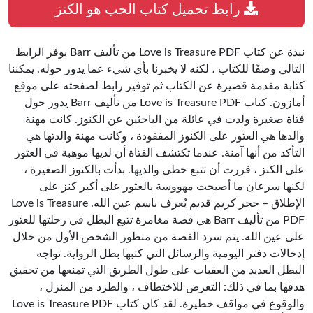
رابط تحميل كتاب الحب هو الكنز
نبذة عن كتاب Love is Treasure PDF من تأليف Barr يوفر الرابط
التالي وصفًا للكتاب ، لكنه لا يخبرنا بأي شيء عما يدور حوله. يمكننا
كتابة مقدمة قصيرة عن الكتاب ثم توفير رابط لصفحته على موقع
أمازون. كتاب Love is Treasure PDF من تأليف Barr يدور حول
فتاة صغيرة ولدت في عائلة من الباحثين عن الكنوز. كانت مهنة
والدها هي العثور على الكنوز المفقودة ، وكانت مهنة والدتها هي
التأكد من أنها آمنة. عندما تكتشف الفتاة أن لديها موهبة في العثور
على الكنز ، قررت أن تتبع خطى والديها. بدأت بالكنوز الصغيرة ،
لكنها سرعان ما أصبحت مهووسة بالعثور على أكبر كنز على
الإطلاق – حجر كريم قديم يُعرف باسم عين الله. Love is Treasure
PDF من تأليف Barr هي قصة مغامرة تتبع البطل في رحلتها للعثور
على عين الله. يتم سرد القصة من منظور الشخص الأول من خلال
إدخالات دفتر اليومية والرسائل التي كتبها بطل الرواية. تواجه
البطل العديد من العقبات على طول الطريق التي تمنعها من تحقيق
هدفها بما في ذلك: التعرض للاختطاف ، والطرد من المنزل ،
والوقوع في مواقف خطيرة. لقد كان كتاب Love is Treasure PDF