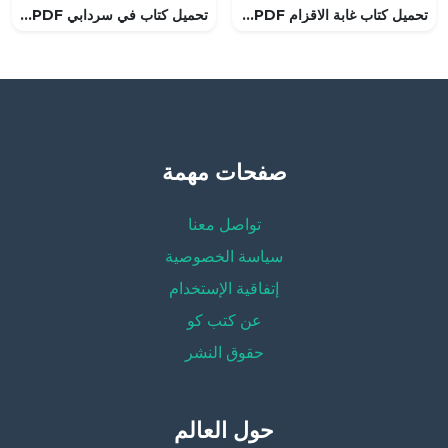
تحميل كتاب غابة الاقزام PDF تأليف ايزابيل الليندي مجانا [كامل]
تحميل كتاب في سردابي PDF تأليف فيودور دوستويفسكي مجانا [كامل]
صفحات مهمة
تواصل معنا
سياسة الخصوصية
إتفاقية الإستخدام
عن كتب كو
حقوق النشر
حول العالم