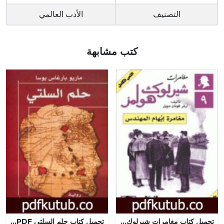
التصنيف
الأدب العالمي
كتب مشابهة
تحميل كتاب مغامرات شيرلوك هولمز – مغامرة إبهام المهندس PDF تأليف آرثر كونان دويل مجانا [كامل]
تحميل كتاب حلم السلتي PDF تأليف ماريو بارغاس يوسا مجانا [كامل]