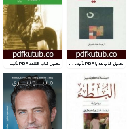
تحميل كتاب هدايا PDF تأليف نور الدين فارح مجانا [كامل]
تحميل كتاب القلعة PDF تأليف أنطوان دو سانت إكزوبيري مجانا [كامل]