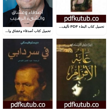
تحميل كتاب البطء PDF تأليف ميلان كونديرا مجانا [كامل]
تحميل كتاب أصدقاء وعشاق والشيء الرهيب PDF ماثيو بيري مجانا برابط مباشر