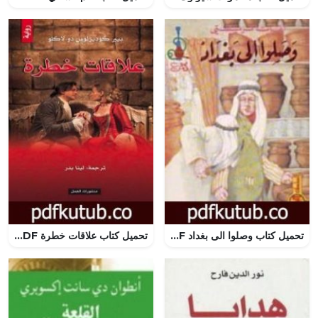
تحميل كتاب وصلوا الى بغداد PDF تأليف أغاثا كريستي مجانا [كامل]
تحميل كتاب علاقات خطرة PDF تأليف كودير لوس دي لاكلو مجانا [كامل]