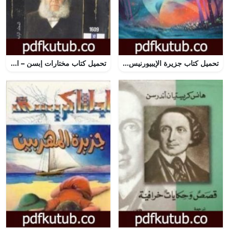
تحميل كتاب جزيرة الإيبيورنيس PDF تأليف هربرت جورج ويلز مجانا [كامل]
تحميل كتاب مختارات إبسن – المجلد الرابع PDF تأليف هنريك إبسن مجانا [كامل]