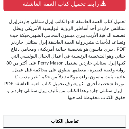
رابط تحميل كتاب العمة العاشقة
تحميل كتاب العمة العاشقة pdf الكاتب إيرل ستانلي جاردنرإيرل
ستانلس جاردنر أحد أساطير الرواية البوليسية الأمريكي وبطل
قصصه الداهية الأريب بيري ميسون المحامي الشهير.حبكة جيدة
وتصاعد للأحداث مثير.رواية العمة العاشقة إيرل ستانلي جاردنر
PDF ، بيري ماسون هو شخصية خيالية أمريكية ، ومحامي دفاع
جنائي وهو الشخصية الرئيسية في أعمال الخيال البوليسي التي
كتبها إيرل ستانلي جاردنر. يشتمل Perry Mason على أكثر من 80
رواية وقصة قصيرة ، معظمها ينطوي على محاكمة قتل عميل.
عادة ، يثبت ماسون براءة موكله (بدلاً من حكم “ غير مذنب ”)
بتورط شخصية أخرى ، ثم يعترف.تحميل كتاب العمة العاشقة PDF
– إيرل ستانلي جاردنرهذا الكتاب من تأليف إيرل ستانلي جاردنر و
حقوق الكتاب محفوظة لصاحبها
تفاصيل الكتاب