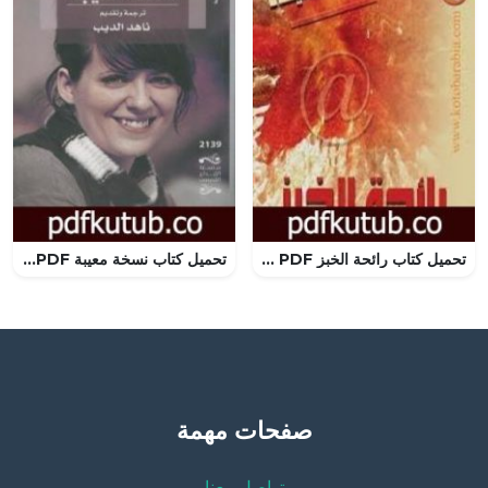
تحميل كتاب رائحة الخبز PDF تأليف أحمد الخميسي مجانا [كامل]
تحميل كتاب نسخة معيبة PDF تأليف سارة كوتنر مجانا [كامل]
صفحات مهمة