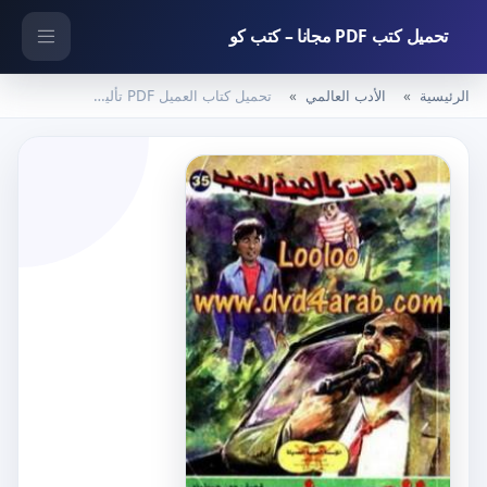
تحميل كتب PDF مجانا – كتب كو
الرئيسية
الأدب العالمي
تحميل كتاب العميل PDF تأليف جون غريشام مجانا [كامل]