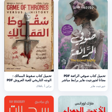
تحميل كتاب صوفي الرائعة PDF
تحميل كتاب سقوط الممالك :
مجانا لجورجيت هاير برابط مباشر
الوجه التاريخي للعبة العروش PDF
مجانا
جورجيت هاير
براين أ. بافلاك