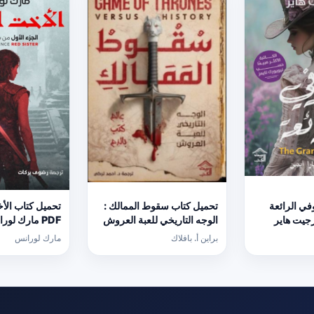
ي الرائعة
تحميل كتاب سقوط الممالك :
تحميل كتاب الأ
ورجيت هاير
الوجه التاريخي للعبة العروش
PDF مارك لور
PDF مجانا
برابط مباشر
براين أ. بافلاك
مارك لورانس