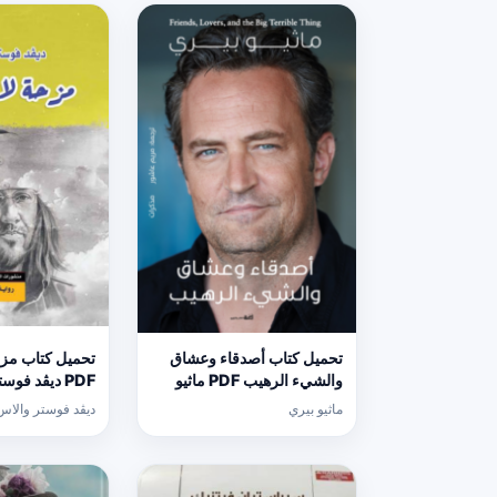
تحميل كتاب أصدقاء وعشاق
تحميل كتاب مزحة
والشيء الرهيب PDF ماثيو
PDF ديڤد فو
بيري مجانا برابط مباشر
برابط مباشر
ماثيو بيري
ديڤد فوستر والاس