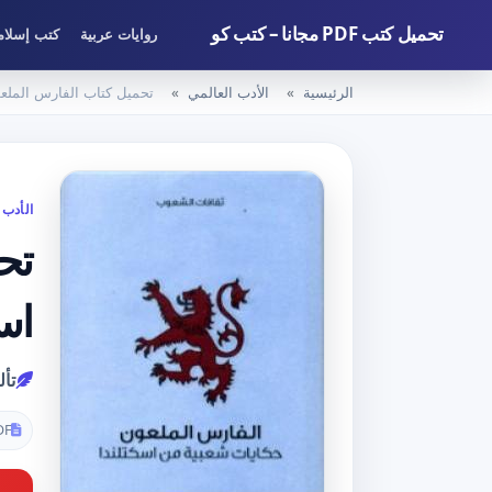
تحميل كتب PDF مجانا – كتب كو
روايات عربية
كتب إسلام
الرئيسية
الأدب العالمي
تحميل كتاب الفارس الملعون – حكايات شعبي
الأدب 
تح
اسكتلندا F
تأ
DF