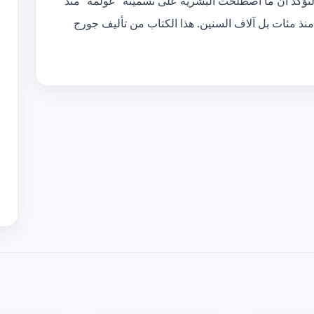
، لتؤكد أن ما اصطلحت البشرية على تسميته “عولمة” منذ
منذ مئات بل آلاف السنين. هذا الكتاب من تأليف جورج