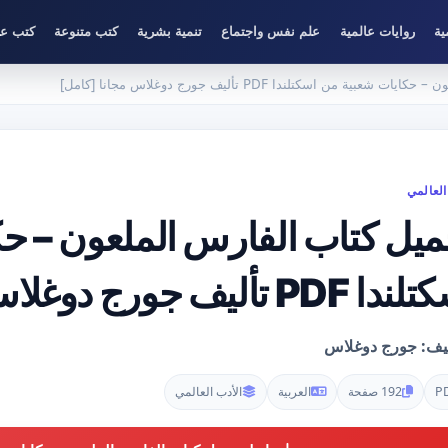
ية
روايات عالمية
علم نفس واجتماع
تنمية بشرية
كتب متنوعة
كتب عل
ة من اسكتلندا PDF تأليف جورج دوغلاس مجانا [كامل]
العالمي
ميل كتاب الفارس الملعون – ح
PD تأليف جورج دوغلاس مجانا [كامل]
ليف: جورج دوغلاس
P
192 صفحة
العربية
الأدب العالمي