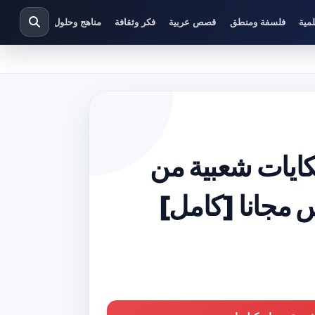
مية
فلسفة ومنطق
قصص عربية
فكر وثقافة
مناهج وحلول دراسية
كايات شعبية من