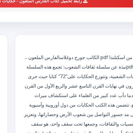
رابط تحميل كتاب الفارس الملعون - حكايات ش
تحميل كتاب الفارس الملعون – حكايات شعبية من اسكتلندا pdf الكاتب جورج دوغلاسالفارس الملعون ..
حكايات شعبية من اسكتلندا : ثقافات الشعوب pdfنبذة عن سلسلة ثقافات الشعوب: تجمع هذه السلسلة
تراث الشعوب من الحكايات والأساطير والخرافات الشعبية، وتتوزع الحكايات على”72″ كتابا حيث جرى
رزون في نهايات القرن التاسع عشر والربع الأول من القرن
دما دأب عدد كبير من العلماء على استكشاف ميراث
 تتضمن هذه الكتب الحكايات من دول أوروبية وآسيوية
لى مد جسور التواصل بين شعوب الأرض وحضاراتها، وتعزيز
لجنسيات والثقافات، وجمعها تحت سقف واحد، هو سقف