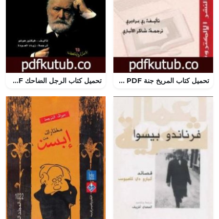
تحميل كتاب المريخ جنة PDF تأليف راي برادبري مجانا [كامل]
تحميل كتاب الرجل الضاحك PDF تأليف فيكتور هوجو مجانا [كامل]