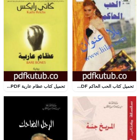
تحميل كتاب الحب الحاكم PDF تأليف باربرا كارتلاند مجانا [كامل]
تحميل كتاب عظام عارية PDF تأليف كاثي ريكس مجانا [كامل]