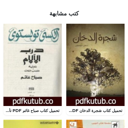
كتب مشابهة
تحميل كتاب شجرة الدخان PDF تأليف دنيس جونسون مجانا [كامل]
تحميل كتاب صباح غائم PDF تأليف ألكسي تولستوي مجانا [كامل]