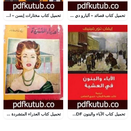
تحميل كتاب قصائد – ألبارو دي كامبوس PDF تأليف فرناندو بيسوا مجانا [كامل]
تحميل كتاب مختارات إبسن – المجلد الثالث PDF تأليف هنريك إبسن مجانا [كامل]
تحميل كتاب الآباء والبنون PDF تأليف إيفان تورجنيف مجانا [كامل]
تحميل كتاب العذراء المتشردة PDF تأليف إيرل ستانلي جاردنر مجانا [كامل]