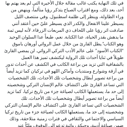
في تلك النهاية يكتب غالب مقالة جلال الأخيرة التي لم يعد يهتم بها
أحد، بعد ذلك، ومع اقتراب الصباح يتذكر رؤيا متألماً، وينهض من
وراء الطاولة، وينظر إلى ظلمة اسطنبول. وفي منتصف الليل
يسيطر علينا الانفعال والكدر الذي يسيطر عليّ حين أعتقد أنني
صادفت اثر رؤيا على اللحاف ذي المربعات الزرقاء. لأنه ليس ثمة
ما يدهش بقدر الحياة، عدا الكتابة. نعم، طبعاً عدا السلوان الوحيد
وهو الكتاب”.يطل القارئ من خلال عمل الروائي أورهان باموق
“الكتاب الأسود” على عالم الأدب التركي الروائي. لن يمضي القارئ
طويلاً في ثنايا أحداث تلك الرواية ليكتشف تميز هذا العمل
بالشفافية التي تزيد من براعة الكاتب في الكشف عن أحداث تدور
في أزقة وشوارع ومنتديات وأماكن اللهو في تركيان كما تزيد أيضاً
من براعة تصوير أبطال وشخصيات تلك الأحداث، تلك الشخصيات
التي تساعد القارئ على اكتشاف عالم الإنسان التركي وشخصيته
إلى حد ما، يستعملها الكاتب لصياغة جزء من تاريخ تركيا، كما تزيد
أيضاً من براعة تصوير أبطال وشخصيات تلك الأحداث، تلك
الشخصيات التي تساعد القارئ على اكتشاف عالم الإنسان التركي
وشخصيته إلى حد ما، يستعملها الكاتب لصياغة جزء من تاريخ تركيا
السياسي والاجتماعي والثقافي في فترات زمنية متلاحقة، وذلك
ضمن صياغة أدبية، وحبكة روائية تدعو إلى الوقوف مليّاً عند