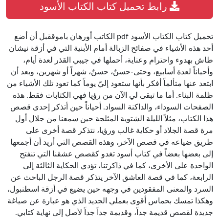
رابط تحميل كتاب الكتاب الأسود
تحميل كتاب الكتاب الأسود pdf الكاتب أورهان باموققبل أن أضع
أحد هذه الأشياء في صفائح الزبالة أمام الأبنية التي في أزقة نيشان
طاش بهدوء واحترام وعناية، أحملها في جيبي القذر لعدة أيام،
وأحياناً لعدة أسابيع، وحتى-حسنٌ، حسنٌ، شهراً أو شهرين، وبعد أن
ابتعد عنها متألماً أفكر بأنها ستعود إليّ يوماً كما تعود تلك الأشياء من
ظلمة البناء. أما ما تبقى لي الآن من رؤيا فهي الكتابات فقط. هذه
الصفحات السوداء، والداكنة السواد. أحياناً حين أتذكر إحدى قصص
هذا الكتاب، مثلاً الليلة الشتوية المثلجة حين سمعنا من جلال أول
مرة قصة الجلاد أو حكاية غالب ورؤيا، نتذكر قصة أخرى على
طريق ضياعه في قصص الآخر، وهذه القصص التي أريد أن أجمعها
إلى بعضها بعضاً في كتاب أسود تغدو كقصص عشقنا التي تنفتح
الواحدة على الأخرى، كما في ذاكرتنا، تؤدي الحكاية الثالثة إلى
الرابعة، كما في قصة العاشق الآخر يتذكر قصة الرجل الباحث عن
السرد والمعنى المفقودين في وجهه حين يضيع في أزقة اسطنبول،
وهكذا تمسك بحماس أقوى بعملي الجديد الذي هو عبارة عن صياغة
جديدة لقصص قديمة جداً، وقديمة جداً جداً لأصل إلى نهاية كتابي.