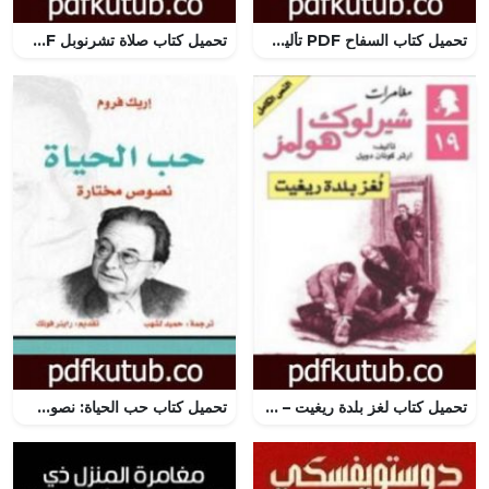
تحميل كتاب السفاح PDF تأليف ألفريد هيتشكوك مجانا [كامل]
تحميل كتاب صلاة تشرنوبل PDF تأليف سفيتلانا ألكسييفيتش مجانا [كامل]
تحميل كتاب لغز بلدة ريغيت – مغامرات شيرلوك هولمز PDF تأليف آرثر كونان دويل مجانا [كامل]
تحميل كتاب حب الحياة: نصوص مختارة PDF تأليف إريك فروم مجانا [كامل]