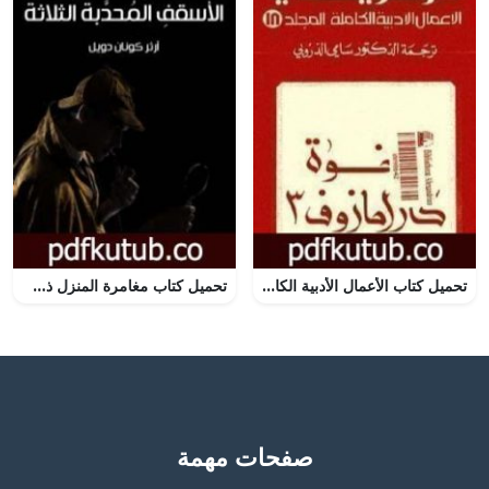
تحميل كتاب الأعمال الأدبية الكاملة المجلد الثامن عشر – دوستويفسكي PDF تأليف فيودور دوستويفسكي مجانا [كامل]
تحميل كتاب مغامرة المنزل ذي الأسقفِ المُحدَّبة الثلاثة PDF تأليف آرثر كونان دويل مجانا [كامل]
صفحات مهمة