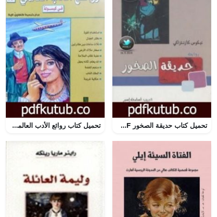
تحميل كتاب حديقة الصخور PDF تأليف نيكوس كازانتزاكيس مجانا [كامل]
تحميل كتاب روائع الأدب العالمي في كبسولة جـ 13 PDF تأليف حسين عيد مجانا [كامل]