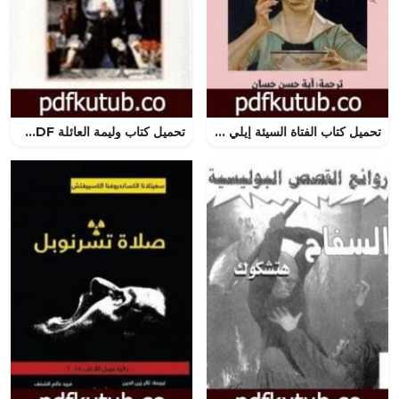
تحميل كتاب الفتاة السيئة إيلي PDF تأليف آية حسن حسان مجانا [كامل]
تحميل كتاب وليمة العائلة PDF تأليف راينر ماريا ريلكه مجانا [كامل]