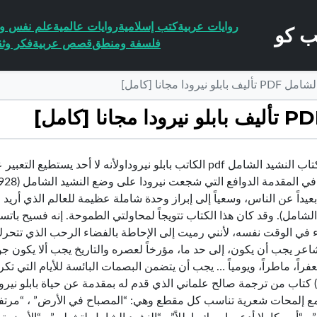
روايات عربية
كتب إسلامية
روايات عالمية
علم نفس وا
فلسفة ومنطق
قصص عربية
فكر وثق
ودا مجانا [كامل]
تحميل كتاب النشيد الشامل pdf الكاتب بابلو نيروداولأنه لا أ
بعيداً عن الناس، وسعياً إلى إبراز وحدة شاملة عظيمة للعالم الذي أريد ال
الشامل). وقد كان هذا الكتاب تتويجاً لمحاولتي الطموحة. إنه فسيح با
ء في الوقت نفسه، لأنني رميت إلى الإحاطة بالفضاء الرحب الذي تتحر
اعر يجب أن يكون، إلى حد ما، مؤرخاً لعصره والتاريخ يجب ألا يكون جوهراً، 
عفراً، ماطراً، ويومياً … يجب أن يتضمن البصمات البائسة للأيام التي تك
 كتاب من ترجمة صالح علماني الذي قدم له بمقدمة عن حياة بابلو نير
مع إلمحات شعرية تناسب كل مقطع وهي: “المصباح في الأرض” ، “مرتفعات