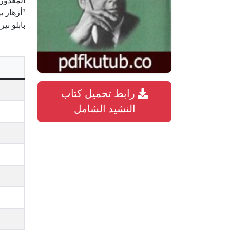
المغدور”
“أزهار ب
بابلو ني
رابط تحميل كتاب
النشيد الشامل