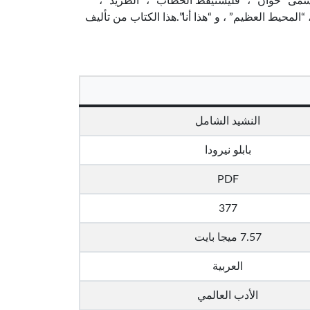
 تسمى “خوان” ، “فليستيقظ الحطاب” ، “الطريد” ،
 “المحيط العظيم” ، و “هذا أنا”.هذا الكتاب من تأليف
النشيد الشامل
بابلو نيرودا
PDF
377
7.57 ميجا بايت
العربية
الأدب العالمي