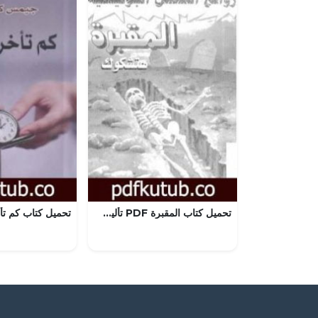
تحميل كتاب المقبرة PDF تأليف ألفريد هيتشكوك مجانا [كامل]