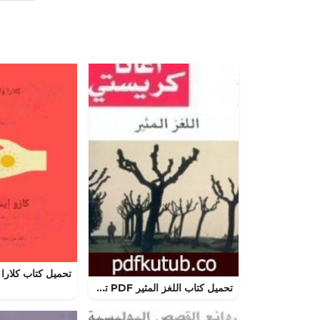
تحميل كتاب اللغز المثير PDF تأليف أغاثا كريستي مجانا [كامل]