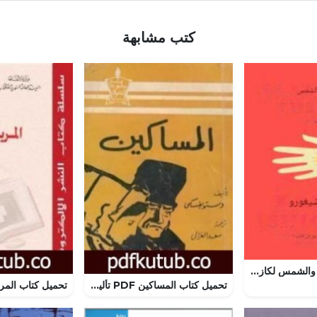
كتب مشابهة
تحميل كتاب كلارا والشمس لكازو إيشيغورو بصيغة PDF مجانا
تحميل كتاب المساكين PDF تأليف فيودور دوستويفسكي مجانا [كامل]