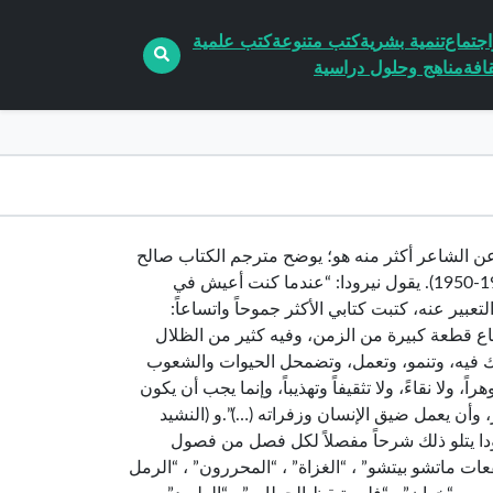
جتماع
تنمية بشرية
كتب متنوعة
كتب علمية
افة
مناهج وحلول دراسية
حد يستطيع التعبير عن الشاعر أكثر منه هو؛ يوضح مترجم الكتاب صالح
علماني في المقدمة الدوافع التي شجعت نيرودا على وضع النشيد الشامل (1928-1950). يقول نيرودا: “عندما كنت أعيش في
تعبير عنه، كتبت كتابي الأكثر جموحاً واتساعاً:
تساع قطعة كبيرة من الزمن، وفيه كثير من الظلال
ك فيه، وتنمو، وتعمل، وتضمحل الحيوات والشعوب
ولا نقاءً، ولا تثقيفاً وتهذيباً، وإنما يجب أن يكون
ر، وأن يعمل ضيق الإنسان وزفراته (…)”.و (النشيد
ودا يتلو ذلك شرحاً مفصلاً لكل فصل من فصول
 ماتشو بيتشو” ، “الغزاة” ، “المحررون” ، “الرمل