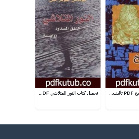
تحميل كتاب المسخ PDF تأليف فرانز كافكا مجانا [كامل]
تحميل كتاب النور المتلاشي PDF تأليف توماس غونزالس مجانا [كامل]