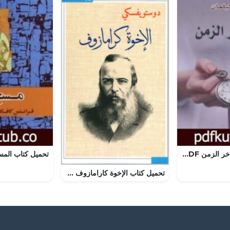
تحميل كتاب كم تأخر الزمن PDF تأليف جيمس كيلمان مجانا [كامل]
تحميل كتاب الإخوة كارامازوف PDF مجانا برابط مباشر من دوستويفسكي