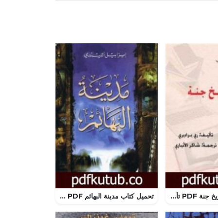
تحميل كتاب المريخ جنة PDF تأليف راي برادبري مجانا [كامل]
تحميل كتاب مدينة البهائم PDF تأليف ايزابيل الليندي مجانا [كامل]