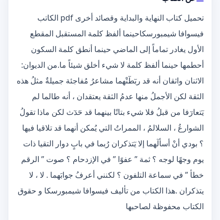
تحميل كتاب النهاية والبداية وقصائد أخرى pdf الكاتب
فيسوافا شيمبورسكاحينما ألفظ كلمة المستقبل المقطع
الأول يغادر تماماً إلى الماضي حينما أنطق كلمة السكون
أحطمها حينما ألفظ كلمة لا شيء أخلق شيئاً ما.من الديوان:
الاثنان واثقان أنه قد ربٓطٓتْهما مشاعرُ مُفاجئة جميلةٌ مثلُ هذه
الثقة لكن الأجملُ منها عدمُ الثقة يعتقدان ، أنه طالما لم
يٓتعارٓفا من قبلُ فلا شيء بتاتًا بينهما قد حٓدٓث لكن ماذا تقولُ
الشوارعُ ، السلالمُ ، الممراتُ التي يُمكن أنهما قد تلاقيا فيها
؟ بودي أنْ أسألٓهما إلا يٓتذكران رُبما في بابٍ دوار التقيا ذات
يوم وجهًا لوجه ؟ ثمة ” عفوًا ” في الإزدحام ؟ صوت ” الرقم
خطأ ” في سماعة التلفون ؟ لكنني أعرفُ جوابَهما . لا ، لا
يتذكران .هذا الكتاب من تأليف فيسوافا شيمبورسكا و حقوق
الكتاب محفوظة لصاحبها