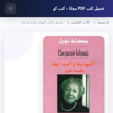
تحميل كتب PDF مجانا – كتب كو
الرئيسية
الأدب العالمي
تحميل كتاب النهاية والبداية وقصائد أخرى PDF تأليف فيسوافا شيمبورسكا مجانا [كامل]