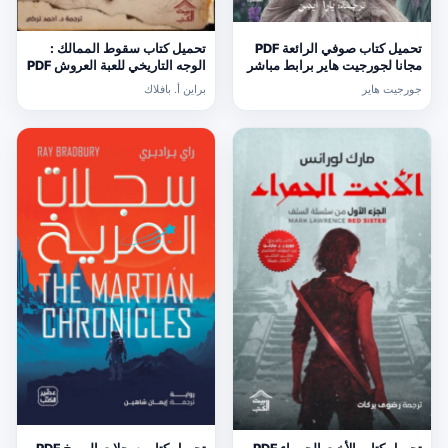
تحميل كتاب صوفي الرائعة PDF
تحميل كتاب سقوط الممالك :
مجانا لجورجيت هاير برابط مباشر
الوجه التاريخي للعبة العروش PDF
مجانا
جورجيت هاير
براين أ. بافلاك