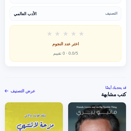
التصنيف
الأدب العالمي
★
★
★
★
★
اختر عدد النجوم
/5 ·
0.0
0
تقييم
قد يعجبك أيضًا
عرض التصنيف
كتب مشابهة