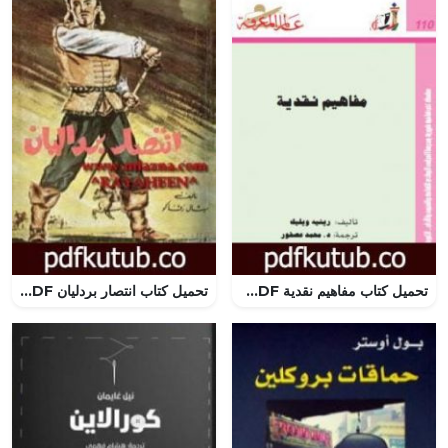
تحميل كتاب مفاهيم نقدية PDF تأليف رينيه ويليك مجانا [كامل]
تحميل كتاب انتصار بردليان PDF تأليف ميشال زيفاكو مجانا [كامل]