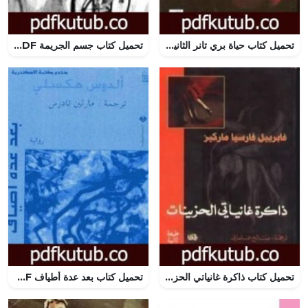
تحميل كتاب حياة بري تانر الثانية PDF تأليف ستيفاني ماير مجانا [كامل]
تحميل كتاب جسم الجريمة PDF تأليف جورج سيمنون مجانا [كامل]
تحميل كتاب ذاكرة غانياتي الحزينات PDF تأليف غابرييل غارسيا ماركيز مجانا [كامل]
تحميل كتاب بعد عدة أطياف PDF تأليف ألدوس هكسلي مجانا [كامل]