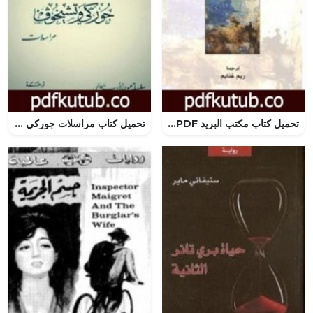
تحميل كتاب مكتب البريد PDF تأليف تشارلز بوكوفسكي مجانا [كامل]
تحميل كتاب مراسلات جوركي وتشيخوف PDF تأليف أنطون تشيخوف مجانا [كامل]