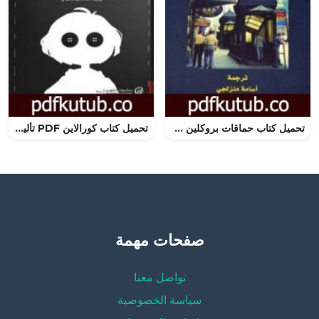
تحميل كتاب حماقات بروكلين PDF تأليف بول أوستر مجانا [كامل]
تحميل كتاب كورالاين PDF تأليف نيل جايمان مجانا [كامل]
صفحات مهمة
تواصل معنا
سياسة الخصوصية