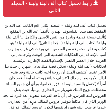
رابط تحميل كتاب ألف ليلة وليلة - المجلد
الثاني
تحميل كتاب ألف ليلة وليلة – المجلد الثاني pdf الكاتب عبد الله بن
المقفعتأليف بيدبا الفيلسوف الهندي (تأليف) عبد الله بن المقفع
(تأليف)نسخة قديمة ونادرة من النص الأصلي والكامل لـ” ألف ليلة
وليلة “. كتاب الف ليلة وليلة ( المُجلد الثاني)”ألف ليلة وليلة” هو
كتاب يتضمّن مجموعة من القصص التي وردت في غرب وجنوب
آسيا بالإضافة إلى الحكايات الشعبية التي جُمِعت وتُرجمت إلى
العربية خلال العصر الذهبي للإسلام.القصة الإطارية الرئيسية
لحكايات «ألف ليلة وليلة» تحكي قصة ملك يدعى شهريار، حيث بدأ
الأمر عندما اكتشف الملك أن زوجة أخيه كانت خائنة وقد صُدم
لذلك الأمر، وما زاد ذلك اكتشاف خيانة زوجته له أيضاً، فقد كان
أمراً لا يّحتمل بالنسبة إليه، لذا قرّر إعدامها، ورأى أن جميع النساء
مخطئات. تزوج الملك شهريار من العذارى، يومياً، حيث يقتل
العروس ليلة العرس، قبل أن تأخذ الفرصة لتخونه. بعد فترة لم يجد
الوزير الذي كان مكلفاً بتوفير عروس للملك، مزيداً من العذارى.
عندها عرضت ابنته شهرزاد نفسها لتكون عروساً للملك، فوافق