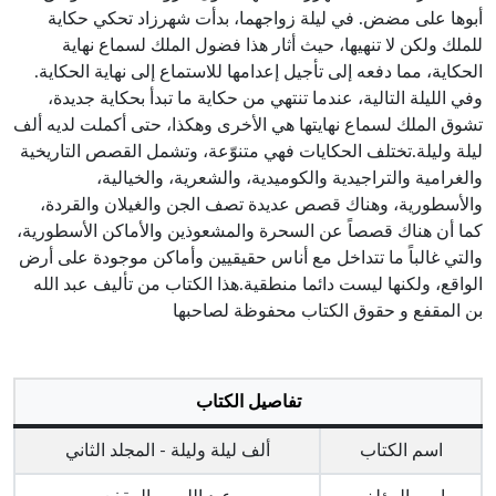
أبوها على مضض. في ليلة زواجهما، بدأت شهرزاد تحكي حكاية
للملك ولكن لا تنهيها، حيث أثار هذا فضول الملك لسماع نهاية
الحكاية، مما دفعه إلى تأجيل إعدامها للاستماع إلى نهاية الحكاية.
وفي الليلة التالية، عندما تنتهي من حكاية ما تبدأ بحكاية جديدة،
تشوق الملك لسماع نهايتها هي الأخرى وهكذا، حتى أكملت لديه ألف
ليلة وليلة.تختلف الحكايات فهي متنوّعة، وتشمل القصص التاريخية
والغرامية والتراجيدية والكوميدية، والشعرية، والخيالية،
والأسطورية، وهناك قصص عديدة تصف الجن والغيلان والقردة،
كما أن هناك قصصاً عن السحرة والمشعوذين والأماكن الأسطورية،
والتي غالباً ما تتداخل مع أناس حقيقيين وأماكن موجودة على أرض
الواقع، ولكنها ليست دائما منطقية.هذا الكتاب من تأليف عبد الله
بن المقفع و حقوق الكتاب محفوظة لصاحبها
تفاصيل الكتاب
اسم الكتاب
ألف ليلة وليلة - المجلد الثاني