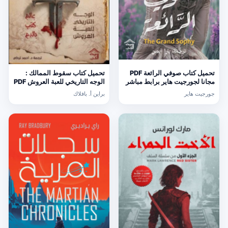
تحميل كتاب صوفي الرائعة PDF
تحميل كتاب سقوط الممالك :
مجانا لجورجيت هاير برابط مباشر
الوجه التاريخي للعبة العروش PDF
مجانا
جورجيت هاير
براين أ. بافلاك