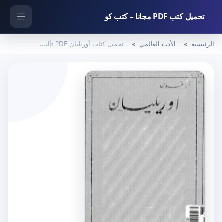
تحميل كتب PDF مجانا – كتب كو
الرئيسية
الأدب العالمي
تحميل كتاب أوريليان PDF تأليف لويس أراغون مجانا [كامل]