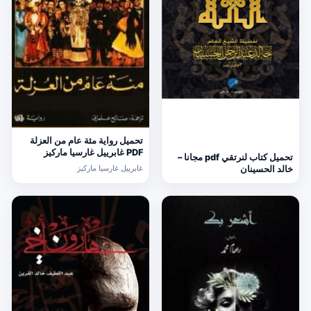
تحميل رواية مئة عام من العزلة
PDF غابرييل غارسيا ماركيز
تحميل كتاب لنرتقي pdf مجانا –
غابرييل غارسيا ماركيز
خالد الحسينان