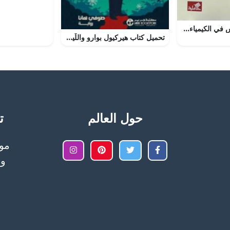
تحميل كتاب دروس في الكيمياء لبوني غارموس بصيغة PDF مجانا
تحميل كتاب هيركيول بوارو واللّيلة الساكنة لأجاثا كريستي بصيغة PDF مجانا
حول العالم
تح
وا