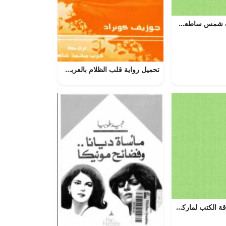
تحميل رواية ألف شمس ساطعة لخالد حسيني بصيغة PDF مجانا
تحميل رواية قلب الظلام بالعربي pdf جوزيف كونراد
تحميل كتاب سارقة الكتب لماركوس زوساك بصيغة PDF مجانا