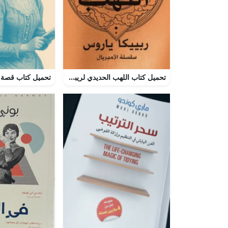
تحميل كتاب اللهب الحديدي لريبيكا ياروس بصيغة PDF مجانا