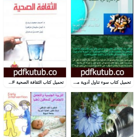
تحميل كتاب سوء تناول أدوية مسكنات الالم PDF تأليف د. ألفت الشافعي مجانا [كامل]
تحميل كتاب الثقافة الصحية PDF تأليف مجموعة من المؤلفين مجانا [كامل]