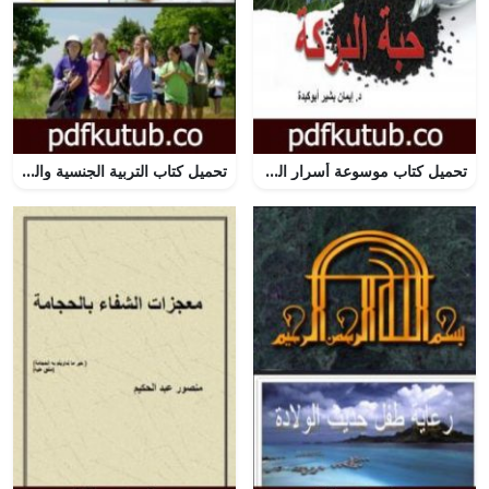
تحميل كتاب موسوعة أسرار التداوي بالأعشاب – الجزء الأول: حبة البركة PDF تأليف د. إيمان بشير أبوكبدة مجانا [كامل]
تحميل كتاب التربية الجنسية والتعامل الإجتماعى للمعاقين ذهنيا PDF تأليف د. ألفت الشافعي مجانا [كامل]