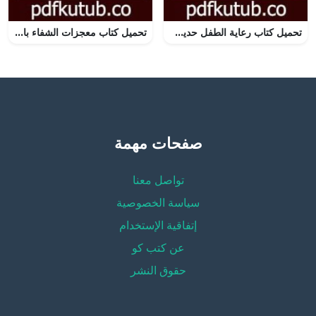
تحميل كتاب رعاية الطفل حديث الولادة وقبل السن المدرسي PDF تأليف د. ألفت الشافعي مجانا [كامل]
تحميل كتاب معجزات الشفاء بالحجامة PDF تأليف منصور عبد الحكيم مجانا [كامل]
صفحات مهمة
تواصل معنا
سياسة الخصوصية
إتفاقية الإستخدام
عن كتب كو
حقوق النشر