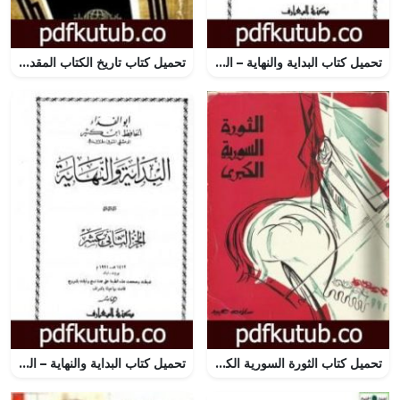
تحميل كتاب البداية والنهاية – الجزء الخامس PDF تأليف ابن كثير مجانا [كامل]
تحميل كتاب تاريخ الكتاب المقدس PDF تأليف كارين أرمسترونغ مجانا [كامل]
تحميل كتاب الثورة السورية الكبرى 1925-1927 على ضوء وثائق لم تنشر PDF تأليف سلامة عبيد مجانا [كامل]
تحميل كتاب البداية والنهاية – الجزء الثاني عشر PDF تأليف ابن كثير مجانا [كامل]