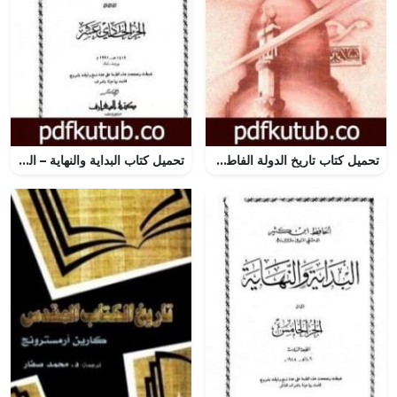
تحميل كتاب تاريخ الدولة الفاطمية PDF تأليف محمد جمال الدين سرور مجانا [كامل]
تحميل كتاب البداية والنهاية – الجزء الحادي عشر PDF تأليف ابن كثير مجانا [كامل]