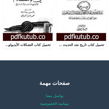
تحميل كتاب تاريخ نجد الحديث وملحقاته PDF تأليف أمين الريحاني مجانا [كامل]
تحميل كتاب التشكلات الأيديولوجية في الإسلام الاجتهادات والتاريخ PDF تأليف بنسالم حميش مجانا [كامل]
صفحات مهمة
تواصل معنا
سياسة الخصوصية