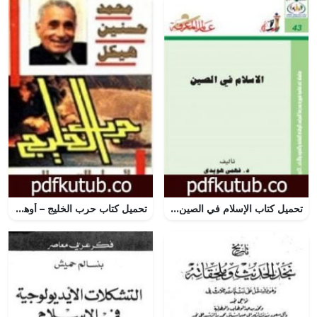
تحميل كتاب الإسلام في الصين PDF تأليف فهمي هويدي مجانا [كامل]
تحميل كتاب حرب الخليج – أوهام القوة والنصر PDF تأليف محمد حسنين هيكل مجانا [كامل]