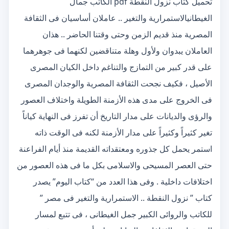
تحميل كتاب نزول النقطة pdf الكاتب جمال
الغيطانيالاستمرارية والتغير .. عاملان أساسيان فى الثقافة
المصرية منذ قديم الزمن وحتى وقتنا الحاضر .. هذان
العاملان يبدوان ولأول وهلة متناقضين لكنهما فى جوهرهما
على قدر كبير من التمازج والتناغم داخل الكيان المصرى
الأصيل ، فكيف نجحت الثقافة المصرية والوجدان المصرى
فى الخروج على مدى هذه الأزمنة الطويلة واختلاف العصور
والرؤى والديانات على مدار التاريخ أن تفرز فى النهاية كياناً
تغير كثيراً وكثيراً على مدار الأزمنة لكنه فى الوقت ذاته
استمر يحمل كل جذوره ومعتقداته القديمة منذ أيام الفراعنة
حتى العصر المسيحى والاسلامى بكل ما فى هذه العصور من
اختلافات داخلية . وفى هذا العدد من “كتاب اليوم” يصدر
كتاب ” نزول النقطة .. الاستمرارية والتغير فى مصر ”
للكاتب والروائى الكبير جمل الغيطانى ، فى تتبع لمسار