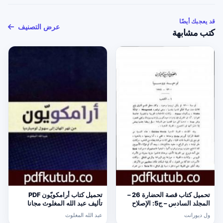
قد يعجبك أيضًا
عرض التصنيف
كتب مشابهة
تحميل كتاب قصة الحضارة 26 –
تحميل كتاب أرامكويّون PDF
المجلد السادس – ج5: الإصلاح
تأليف عبد الله المغلوث مجانا
الديني PDF تأليف ول ديورانت
[كامل]
ول ديورانت
عبد الله المغلوث
مجانا [كامل]