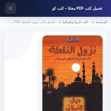
تحميل كتب PDF مجانا – كتب كو
الرئيسية
كتب تاريخ وجغرافيا
تحميل كتاب نزول النقطة PDF تأليف جمال الغيطاني مجانا [كامل]