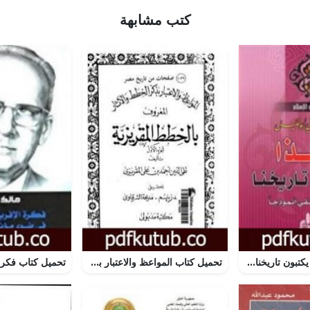
كتب مشابهة
تحميل كتاب هكذا يكتبون تاريخنا – يوحنا الدمشقي أنموذجاً PDF تأليف شوقي أبو خليل مجانا [كامل]
تحميل كتاب المواعظ والاعتبار بذكر الخطط والآثار المعروف بالخطط المقريزية – الجزء الأول PDF تأليف تقي الدين المقريزي مجانا [كامل]