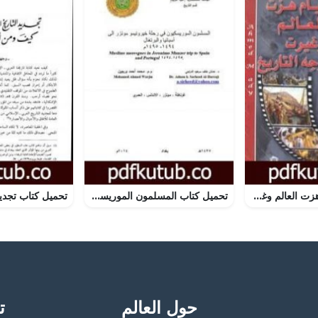
تحميل كتاب أيام هزت العالم وغيرت وجه التاريخ PDF تأليف محمود عبدالله مجانا [كامل]
تحميل كتاب المسلمون الموريسكيون في رحلة خيرونيمو مونزر إلى إسبانيا والبرتغال 1494-1495م PDF تأليف مجموعة من المؤلفين مجانا [كامل]
حول العالم
تح