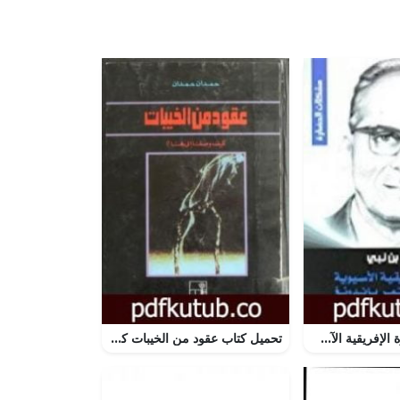
تحميل كتاب فكرة الإفريقية الآسيوية في ضوء مؤتمر باندونغ PDF تأليف مالك بن نبي مجانا [كامل]
تحميل كتاب عقود من الخيبات كيف وصلنا إلى هنا PDF تأليف حمدان حمدان مجانا [كامل]