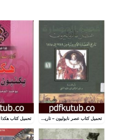
تحميل كتاب عصر نابوليون – تاريخ الحضارة الأوروبية من 1789 إلى 1815 – الجزء الأول PDF تأليف ول ديورانت مجانا [كامل]