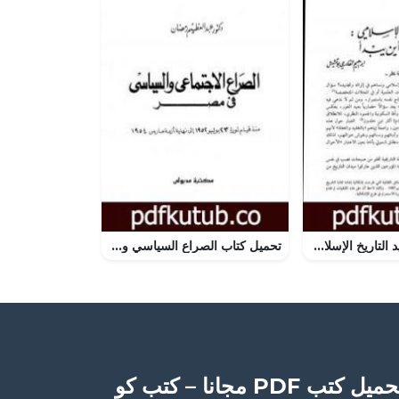
تحميل كتاب تجديد التاريخ الإسلامي كيف ومن أين يبدأ PDF تأليف إبراهيم القادري بوتشيش مجانا [كامل]
تحميل كتاب الصراع السياسي والاجتماعي في مصر منذ قيام ثورة يوليو 1952 إلى نهاية أزمة مارس1954 PDF تأليف عبد العظيم رمضان مجانا [كامل]
ميل كتب PDF مجانا – كتب كو