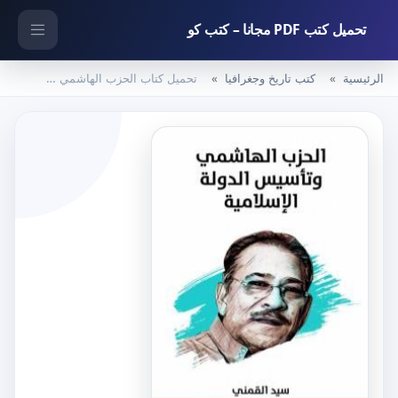
تحميل كتب PDF مجانا – كتب كو
الرئيسية
كتب تاريخ وجغرافيا
تحميل كتاب الحزب الهاشمي وتأسيس الدولة الإسلامية – نسخة هنداوي PDF تأليف سيد القمني مجانا [كامل]