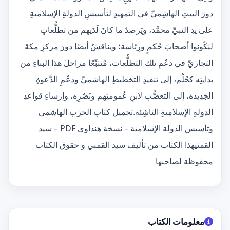
دورَ البيتِ الهاشِميِّ في التمهيدِ لتأسيسِ الدولةِ الإسلاميةِ
على يدِ النبيِّ محمَّد، ويَرصدُ ما كانَ لَدَيهم من تطلُّعاتٍ
ليَكُونوا أصحابَ حُكمٍ ورِئاسة؛ ويناقشُ أيضًا دورَ مركزِ مكةَ
التجاريِّ في دعْمِ تلك التطلُّعات، مُتتبِّعًا مراحلَ هذا البناءِ من
بدايتِه كحُلْم، إلى تنفيذِ التخطيطِ الهاشميِّ ودعْمِ الدَّعوةِ
الجَدِيدة، إلى التعصُّبِ لابنِ عُمومتِهم ونَصْرِه، وإرساءِ قواعدِ
الدولةِ الإسلاميةِ الناشِئة.تحميل كتاب الحزب الهاشمي
وتأسيس الدولة الإسلامية – نسخة هنداوي PDF – سيد
القمنيهذا الكتاب من تأليف سيد القمني و حقوق الكتاب
محفوظة لصاحبها
معلومات الكتاب