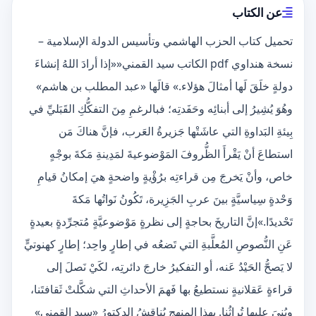
عن الكتاب
تحميل كتاب الحزب الهاشمي وتأسيس الدولة الإسلامية –
نسخة هنداوي pdf الكاتب سيد القمني««إذا أرادَ اللهُ إنشاءَ
دولةٍ خلَقَ لَها أمثالَ هؤلاء.» قالَها «عبد المطلب بن هاشم»
وهُوَ يُشِيرُ إلى أبنائِه وحَفَدتِه؛ فبالرغمِ مِنَ التفكُّكِ القَبَليِّ في
بِيئةِ البَداوةِ التي عاشَتْها جَزيرةُ العَرب، فإنَّ هناكَ مَن
استطاعَ أنْ يَقْرأَ الظُّروفَ المَوْضوعيةَ لمَدِينةِ مَكةَ بوجْهٍ
خاص، وأنْ يَخرجَ مِن قراءتِه برُؤْيةٍ واضحةٍ هيَ إمكانُ قيامِ
وَحْدةٍ سِياسيَّةٍ بينَ عربِ الجَزِيرة، تَكُونُ نَواتُها مَكةَ
تَحْديدًا.»إنَّ التاريخَ بحاجةٍ إلى نظرةٍ مَوْضوعيَّةٍ مُتجرِّدةٍ بعيدةٍ
عَنِ النُّصوصِ المُعلَّبةِ التي تَضعُه في إطارٍ واحِد؛ إطارٍ كهنوتيٍّ
لا يَصحُّ الحَيْدُ عَنه، أو التفكيرُ خارجَ دائرتِه، لكَيْ نَصلَ إلى
قراءةٍ عَقلانيةٍ نستطيعُ بها فَهمَ الأحداثِ التي شكَّلتْ ثَقافتَنا،
وبُنِيَ عليها تُراثُنا. بهذا المنهجِ يُناقِشُ الدكتورُ «سيد القمني»