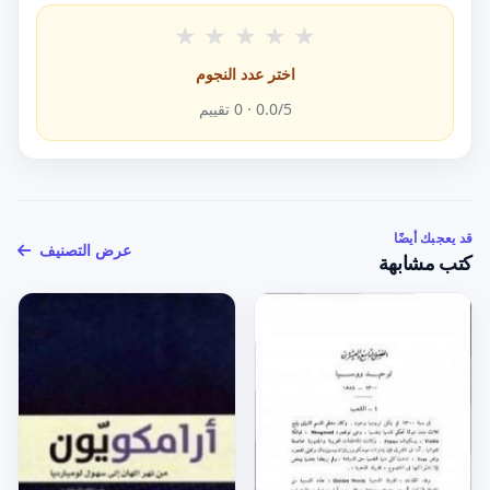
★
★
★
★
★
اختر عدد النجوم
/5 ·
0.0
0
تقييم
قد يعجبك أيضًا
عرض التصنيف
كتب مشابهة