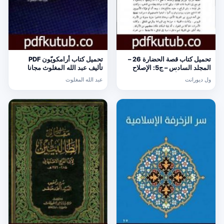
تحميل كتاب قصة الحضارة 26 –
تحميل كتاب أرامكويّون PDF
المجلد السادس – ج5: الإصلاح
تأليف عبد الله المغلوث مجانا
الديني PDF تأليف ول ديورانت
[كامل]
ول ديورانت
عبد الله المغلوث
مجانا [كامل]