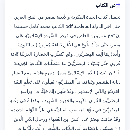
عن الكتاب
تحميل كتاب الحياة الفكرية والأدبية بمصر من الفتح العربي
حتى آخر الدولة الفاطمية pdf الكاتب محمد كامل حسينمَا
إنْ نَجحَ عمرو بن العاص في فَرضِ السِّيادَةِ الإِسْلامِيَّةِ عَلى
مِصر، حتَّى بَدأَتْ تَلُوحُ في الأُفُقِ ثَقافةٌ مُغايِرةٌ (لِسانًا ودِينًا
وأَدبًا) لِمَا أَلِفَه المِصْريُّون، وقَدِ انْتظَرَتِ الحَضارةُ العَرَبيَّةُ ثَلاثةَ
قُرونٍ حتَّى يَتكيَّفَ المِصْريُّونَ معَ مُتَطلَّباتِ الثَّقافةِ الجَدِيدة؛
إذْ كانَ انْتِشارُ الدِّينِ الإِسْلامِيِّ يَسِيرُ بوَتِيرةٍ هادِئَة. ومعَ انْتِشارِ
دِيانةِ المُنتصِرِ وثَقافَتِه بَدأَ المِصْريُّونَ يُقبِلُونَ عَلى تَعلُّمِ اللغَةِ
العَربيَّةِ والدِّينِ الإسلامِي، وقَدْ ظَهرَ ذلِكَ جَلِيًّا في دِراسةِ
المِصْريِّينَ للقُرآنِ الكَرِيمِ والحَدِيثِ الشَّرِيف، وكذلِكَ في رَغْبةِ
المِصْريِّينَ في تَبوُّءِ المَناصِبِ القِيادِيَّةِ في ظِلِّ الدَّوْلةِ الجَدِيدة.
وقَدْ قدَّمَتْ مِصْرُ عَددًا كَبِيرًا مِنَ الفُقَهاءِ ورِجالِ الدِّينِ الَّذينَ
ذاعَ صِيتُهُم، بالإِضَافةِ إلَى الكُتَّابِ والشُّعراءِ الَّذينَ أثَّرُوا في