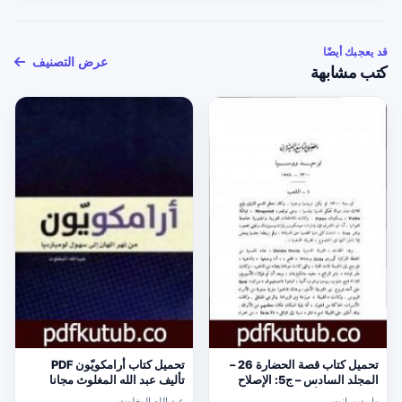
قد يعجبك أيضًا
عرض التصنيف
كتب مشابهة
تحميل كتاب قصة الحضارة 26 –
تحميل كتاب أرامكويّون PDF
المجلد السادس – ج5: الإصلاح
تأليف عبد الله المغلوث مجانا
الديني PDF تأليف ول ديورانت
[كامل]
ول ديورانت
عبد الله المغلوث