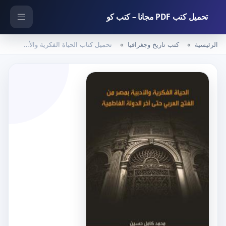
تحميل كتب PDF مجانا – كتب كو
الرئيسية
كتب تاريخ وجغرافيا
تحميل كتاب الحياة الفكرية والأدبية بمصر من الفتح العربي حتى آخر الدولة الفاطمية PDF تأليف محمد كامل حسين مجانا [كامل]