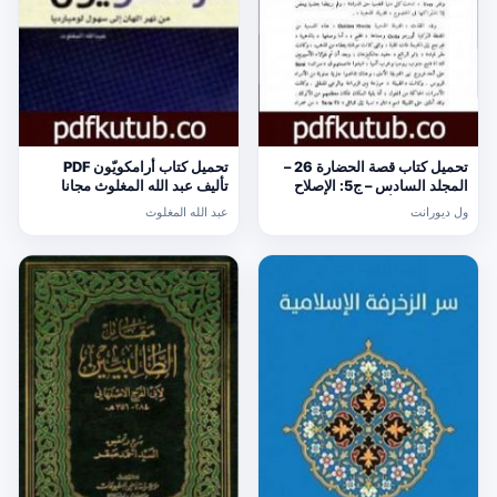
تحميل كتاب قصة الحضارة 26 –
تحميل كتاب أرامكويّون PDF
المجلد السادس – ج5: الإصلاح
تأليف عبد الله المغلوث مجانا
الديني PDF تأليف ول ديورانت
[كامل]
ول ديورانت
عبد الله المغلوث
مجانا [كامل]