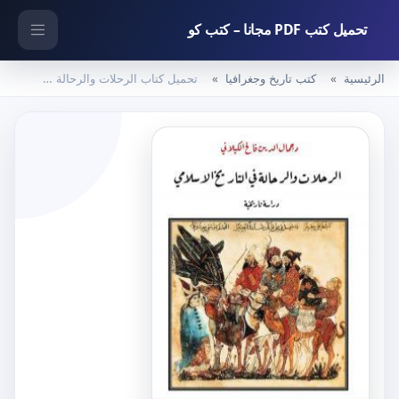
تحميل كتب PDF مجانا – كتب كو
الرئيسية
كتب تاريخ وجغرافيا
تحميل كتاب الرحلات والرحالة في التاريخ الاسلامي – دراسة تاريخية PDF تأليف د. جمال الدين فالح الكيلاني مجانا [كامل]