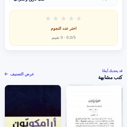
★
★
★
★
★
اختر عدد النجوم
/5 ·
0.0
0
تقييم
قد يعجبك أيضًا
عرض التصنيف
كتب مشابهة