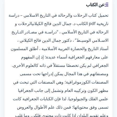
عن الكتاب
تحميل كتاب الرحلات والرحالة في التاريخ الاسلامي – دراسة
تاريخية pdf الكاتب د. جمال الدين فالح الكيلانيالرحلات و
الرحالة في التاريخ الأسلامي ، “دراسـة في مصـادر التـاريخ
الاسـلامي الوسيـط” ، دكتور جمال الدين فالح الكيلاني ،
أستاذ التاريخ والحضارة العربية الأسلامية ، أطلق المسلمون
على معارفهم الجغرافية أسماء عديدة؛ إذ إن المفهوم
الجغرافي لم يكن تخصصًا مستقلاً في ذاته كالعلوم الأخرى.
ومصنفاتهم في هذا المجال يمكن إدراجها تحت مسمى
المصنفات الكوزموغرافية؛ وهي المصنفات التي تبحث في
مظهر الكون وتركيبه العام وتشمل إلى جانب الجغرافيا
علمي الفلك والجيولوجيا. لذا فإن الكتابات الجغرافية كانت
تسمى وفق محتوياتها؛ فمن ذلك علم الأطوال والعروض
وعلم تقويم البلدان إذا كانت ذات محتوى فلكي. وما غلب