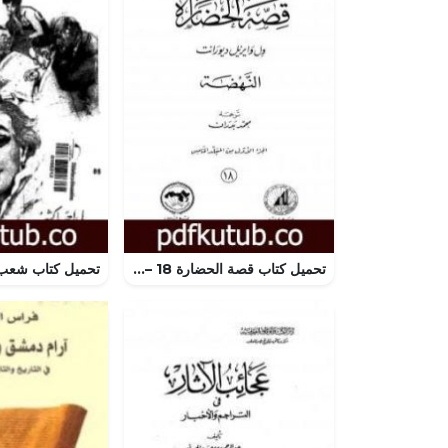
تحميل كتاب قصة الحضارة 18 – المجلد الخامس – ج1: النهضة PDF تأليف ول ديورانت مجانا [كامل]