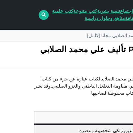
جتماع
تنمية بشرية
كتب متنوعة
كتب علمية
افة
مناهج وحلول دراسية
تحميل كتاب السلطان الشهيد عماد الدين زنكي شخصيته وعصره PDF تأليف علي محمد الصلابي
 الشهيد عماد الدين زنكي شخصيته وعصره pdf الكاتب علي محمد الصلابيالكتاب عبارة عن جزء من كتاب:
في مقاومة التغلغل الباطني والغزو الصليبي.وقد نشر
لكتاب محفوظة لصاحبها
الدين زنكي شخصيته وعصره