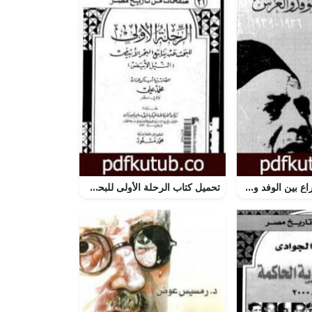
تحميل كتاب الصراع بين الوفد والعرش 1936-1939 PDF تأليف عبد العظيم رمضان مجانا [كامل]
تحميل كتاب الرحلة الأولى للبحث عن ينابيع البحر الأبيض – النيل الأبيض PDF تأليف مجموعة من المؤلفين مجانا [كامل]