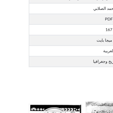
مد الصلابي
PDF
167
لعربية
يخ وجغرافيا