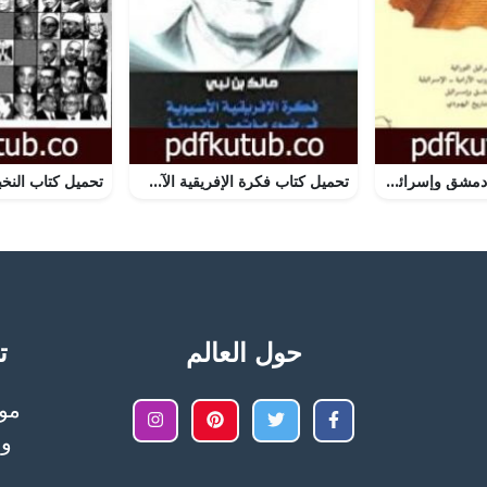
تحميل كتاب آرام دمشق وإسرائيل في التاريخ والتاريخ التوراتي PDF تأليف فراس السواح مجانا [كامل]
تحميل كتاب فكرة الإفريقية الآسيوية في ضوء مؤتمر باندونغ PDF تأليف مالك بن نبي مجانا [كامل]
حول العالم
تح
وا