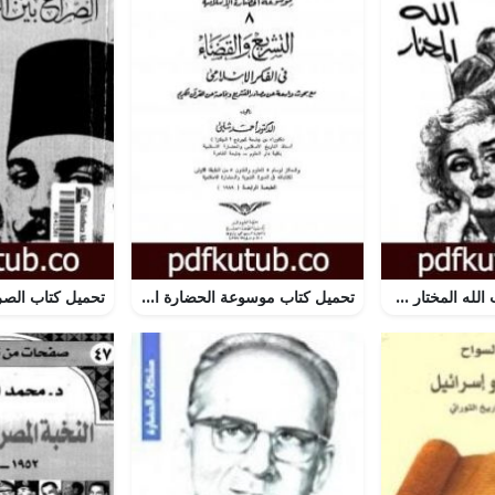
تحميل كتاب شعب الله المختار PDF تأليف علي أحمد باكثير مجانا [كامل]
تحميل كتاب موسوعة الحضارة الإسلامية – الجزء الثامن PDF تأليف أحمد شلبي مجانا [كامل]