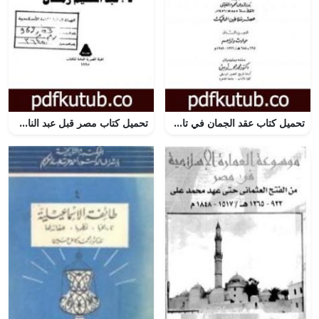
تحميل كتاب عقد الجمان في تاريخ أهل الزمان – عصر سلاطين المماليك: الجزء الثاني PDF تأليف بدر الدين العيني مجانا [كامل]
تحميل كتاب مصر قبل عبد الناصر PDF تأليف عبد العظيم رمضان مجانا [كامل]