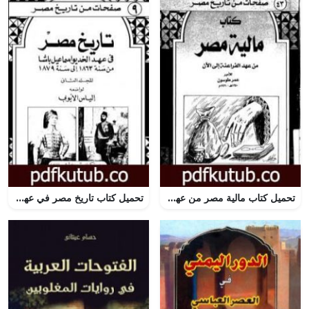
تحميل كتاب مالية مصر من عهد الفراعنة إلى الآن – نسخة أخرى PDF تأليف عمر طوسون مجانا [كامل]
تحميل كتاب تاريخ مصر في عهد الخديوي إسماعيل باشا – المجلد الثاني PDF تأليف إلياس الأيوبي مجانا [كامل]