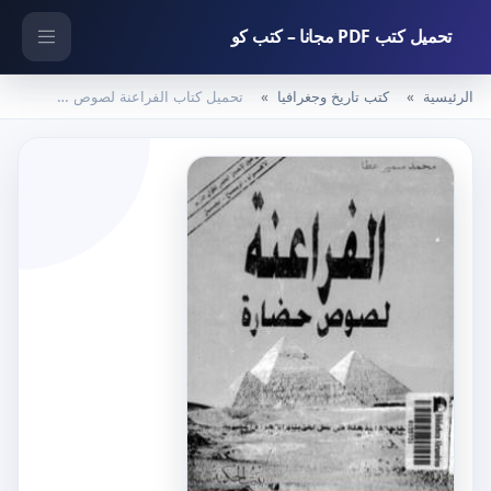
تحميل كتب PDF مجانا – كتب كو
الرئيسية
كتب تاريخ وجغرافيا
تحميل كتاب الفراعنة لصوص حضارة PDF تأليف محمد سمير عطا مجانا [كامل]