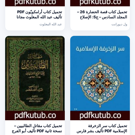
تحميل كتاب قصة الحضارة 26 –
تحميل كتاب أرامكويّون PDF
المجلد السادس – ج5: الإصلاح
تأليف عبد الله المغلوث مجانا
الديني PDF تأليف ول ديورانت
[كامل]
ول ديورانت
عبد الله المغلوث
مجانا [كامل]
تحميل كتاب سر الزخرفة
تحميل كتاب مقاتل الطالبيين –
الإسلامية PDF تأليف بشر فارس
نسخة ثانية PDF تأليف أبو الفرج