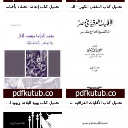
تحميل كتاب المقفى الكبير – الجزء الثامن PDF تأليف تقي الدين المقريزي مجانا [كامل]
تحميل كتاب إتعاظ الحنفاء بأخبار الأئمة الفاطميين الخلفاء – الجزء الثالث PDF تأليف تقي الدين المقريزي مجانا [كامل]
تحميل كتاب الأقليات العراقية في مصر في القرن التاسع عشر PDF تأليف أحمد شلبي مجانا [كامل]
تحميل كتاب يهود البلاط ويهود المال في تونس العثمانية PDF تأليف رضا بن رجب مجانا [كامل]