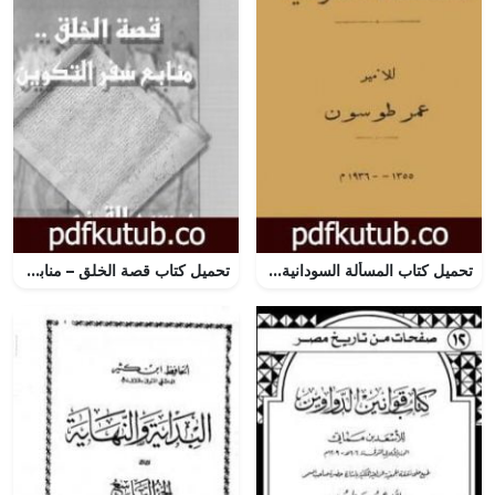
تحميل كتاب المسألة السودانية PDF تأليف عمر طوسون مجانا [كامل]
تحميل كتاب قصة الخلق – منابع سفر التكوين PDF تأليف سيد القمني مجانا [كامل]