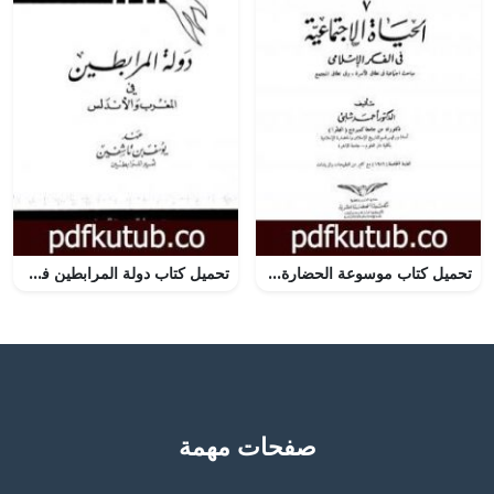
تحميل كتاب موسوعة الحضارة الإسلامية – الجزء السابع PDF تأليف أحمد شلبي مجانا [كامل]
تحميل كتاب دولة المرابطين في المغرب والأندلس: عهد يوسف بن تاشفين امير المرابطين PDF تأليف سعدون عباس نصر الله مجانا [كامل]
صفحات مهمة