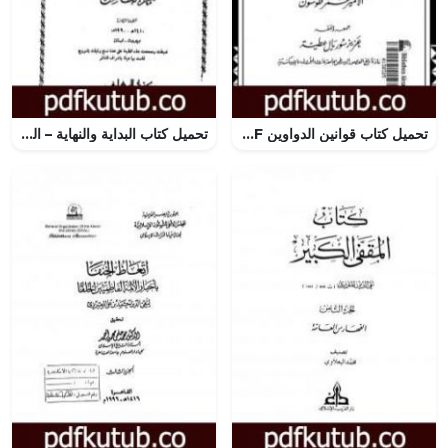
تحميل كتاب قوانين الدواوين PDF تأليف الأسعد بن مماتي مجانا [كامل]
تحميل كتاب البداية والنهاية – الجزء التاسع PDF تأليف ابن كثير مجانا [كامل]