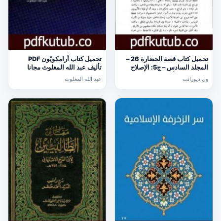
تحميل كتاب قصة الحضارة 26 –
تحميل كتاب أرامكويّون PDF
المجلد السادس – ج5: الإصلاح
تأليف عبد الله المغلوث مجانا
الديني PDF تأليف ول ديورانت
[كامل]
ول ديورانت
عبد الله المغلوث
مجانا [كامل]