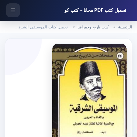
تحميل كتب PDF مجانا – كتب كو
الرئيسية
كتب تاريخ وجغرافيا
تحميل كتاب الموسيقى الشرقية والغناء العربي – مع السيرة الذاتية للفنان عبده الحمولي PDF تأليف قسطندي رزق مجانا [كامل]