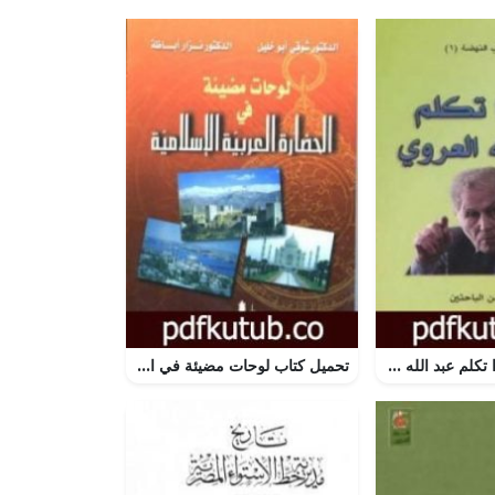
تحميل كتاب هكذا تكلم عبد الله العروي PDF تأليف مجموعة من المؤلفين مجانا [كامل]
تحميل كتاب لوحات مضيئة في الحضارة العربية الإسلامية PDF تأليف شوقي أبو خليل مجانا [كامل]