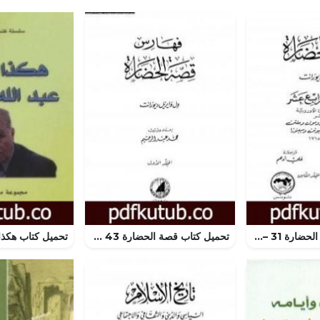
تحميل كتاب قصة الحضارة 31 – المجلد الثامن – ج1: عصر لويس الرابع عشر PDF تأليف ول ديورانت مجانا [كامل]
تحميل كتاب قصة الحضارة 43 – الفهارس – ج1 PDF تأليف ول ديورانت مجانا [كامل]