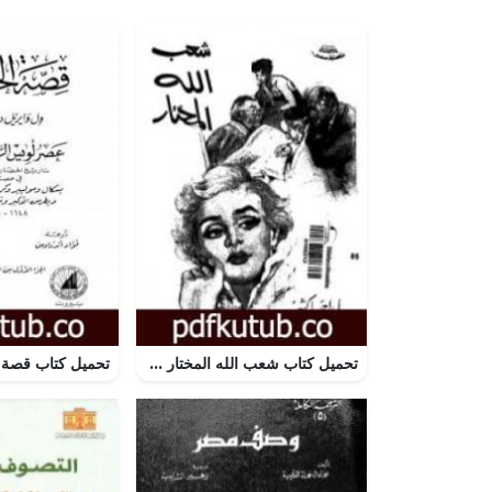
تحميل كتاب شعب الله المختار PDF تأليف علي أحمد باكثير مجانا [كامل]