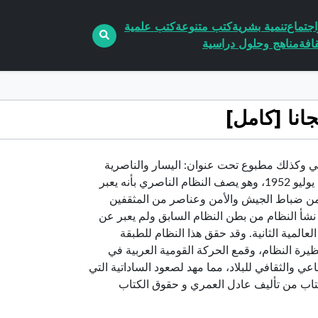
جتماع
تنمية بشرية
كتب متنوعة
كتب علمية
افة
مناهج وحلول دراسية
ب عادل العمريكتاب إلكتروني وكذلك مطبوع تحت عنوان: اليسار والناصرية
والثورة المضادة. يتناول بالتحليل النظام الناصري الذي بدأ بالتكون عقب انقلاب يوليو 1952، وهو يصف النظام الناصري بأنه يعبر
 من ضباط الجيش والأمن وعناصر من المثقفين
قد نشأ النظام من بطن النظام السابق ولم يعبر عن
المية الثانية. وقد حقق هذا النظام للطبقة
يرة النظام، وقمع الحركة القومية العربية في
ي والثقافي للبلاد، مما مهد لصعود الساداتية التي
كتاب من تأليف عادل العمري و حقوق الكتاب