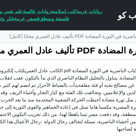
روايات عربية
كتب إسلامية
روايات عالمية
علم نفس وا
فلسفة ومنطق
قصص عربية
فكر وثق
ورة المضادة PDF تأليف عادل العمري مجانا [كامل]
 العمري مجانا [كامل]
تحميل كتاب الناصرية في الثورة المضادة pdf الكات
عن مصالح نخبة أو فئة مغلقةبدأت بالضباط الأحرار ثم انضم لهم كثير
دين والإعلاميين. وتحالفت تلك الفئة مع كبار التجار وأغنياء الريف. و
 مثل ثورة مضادة أحبطت الحركة الشعبية المحتدمة منذ ما بعد الحرب الع
 المصرية مكسبا هاما تمثل في إعادة الجماهير والقوى الثورية إلى حظ
نطقة، وقد دفعت مصر ثمنا باهظا لهذا، من ذلك تخريب التكوين الاجتماع
 أحشاء الناصرية، ممثلة لتحالف رجال الدولة -رجال الأعمال.هذا ال
لصاحبها