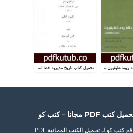
تحميل كتاب رحالة رومانطيقيون PDF تأليف مجموعة من المؤلفين مجانا [كامل]
تحميل كتاب تاريخ مديرية خط الاستواء المصرية من فتحها إلى ضياعها من سنة 1869 إلى 1889 م – الجزء الثاني PDF تأليف عمر طوسون مجانا [كامل]
ميل كتب PDF مجانا – كتب كو
موقع كتب كو لـ تحميل الكتب المجانية PDF