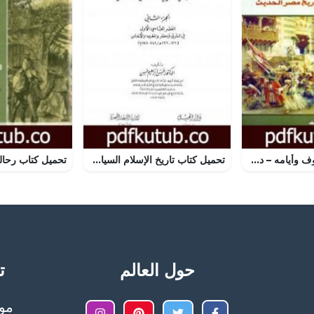
تحميل كتاب التصوف وأيامه – دور المتصوفة في تاريخ مصر الحديث PDF تأليف محمد صبري الدالي مجانا [كامل]
تحميل كتاب تاريخ الإسلام السياسي والديني والثقافي والاجتماعي – الجزء الثاني PDF تأليف حسن إبراهيم حسن مجانا [كامل]
حول العالم
تح