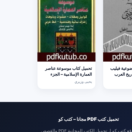
وعية فيليب
تحميل كتاب موسوعة عناصر
ريخ العرب
العمارة الإسلامية – الجزء
ول PDF تأليف شوقي أبو
الرابع PDF تأليف يحيى وزيري
يحيى وزيري
ل]
مجانا [كامل]
تحميل كتب PDF مجانا – كتب كو
موقع كتب كو لـ تحميل الكتب المجانية PDF والقصص