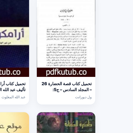
تحميل كتاب قصة الحضارة 26
– المجلد السادس – ج5:
تأليف عبد الله ا
الإصلاح الديني PDF تأليف ول
[كامل]
ول ديورانت
عبد الله المغلوث
ديورانت مجانا [كامل]