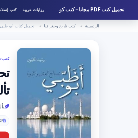
تحميل كتب PDF مجانا – كتب كو
روايات عربية
كتب إسلام
الرئيسية
كتب تاريخ وجغرافيا
تحميل كتاب أبو ظبي – تصالح العقل وال
كتب تا
تأ
تأ
DF