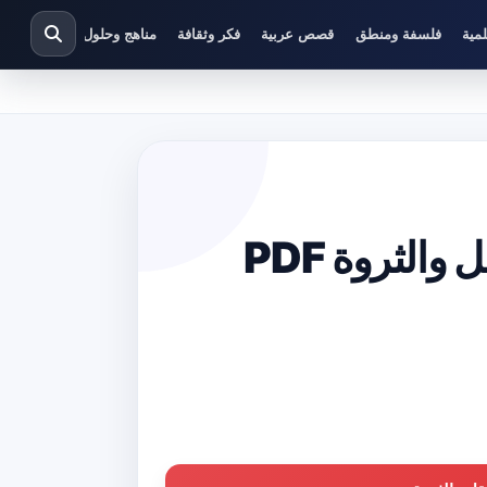
مية
فلسفة ومنطق
قصص عربية
فكر وثقافة
مناهج وحلول دراسية
تحميل كتاب أبو ظبي – تصالح العقل والثروة PDF