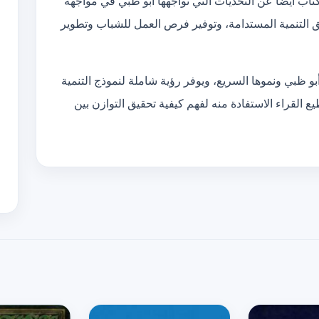
اب أيضًا عن التحديات التي تواجهها أبو ظبي في مواجهة
ق التنمية المستدامة، وتوفير فرص العمل للشباب وتطوير
أبو ظبي ونموها السريع، ويوفر رؤية شاملة لنموذج التنمية
طيع القراء الاستفادة منه لفهم كيفية تحقيق التوازن بين