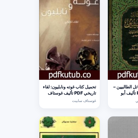
ل الطالبيين –
تحميل كتاب غوته ونابليون: لقاء
نسخة ثانية PDF تأليف أبو
تاريخي PDF تأليف غوستاف
 مجانا [كامل]
سابيت مجانا [كامل]
ي
غوستاف سابيت