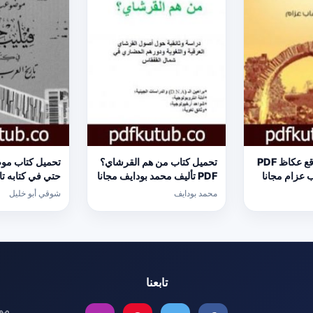
تحميل كتاب موقع عكاظ PDF
تحميل كتاب من هم القرشاي؟
تحميل كتاب موض
ب عزام مجانا
PDF تأليف محمد بودايف مجانا
حتي في كتابه تا
[كامل]
المط
محمد بودايف
شوقي أبو خليل
خليل مجانا [كام
تابعنا