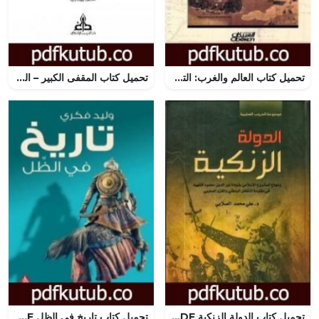
تحميل كتاب العالم والغرب: التحدي الأوروبي والاستجابة فيما وراء البحار في عصر الإمبراطوريات PDF تأليف فيليب كورتن مجانا [كامل]
تحميل كتاب المقفى الكبير – الجزء الخامس PDF تأليف تقي الدين المقريزي مجانا [كامل]
تحميل كتاب الدولة الزنكية PDF تأليف علي محمد الصلابي مجانا [كامل]
تحميل كتاب تاريخ في الظل PDF تأليف وليد فكري مجانا [كامل]