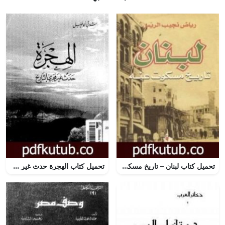
تحميل كتاب لبنان – تاريخ مسكوت عنه PDF تأليف رياض نجيب الريس مجانا [كامل]
تحميل كتاب الهجرة حدث غير مجرى التاريخ PDF تأليف شوقي أبو خليل مجانا [كامل]