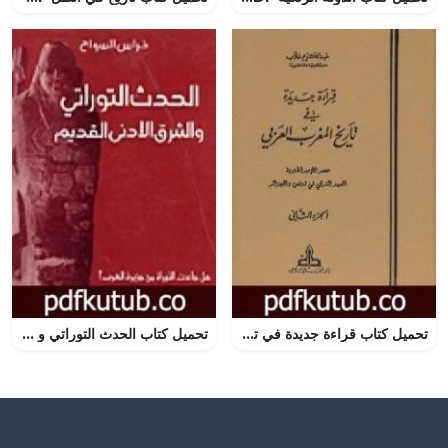
تحميل كتاب قراءة جديدة في تاريخ المغرب العربي – الجزء الثاني PDF تأليف عبد الكريم غلاب مجانا [كامل]
تحميل كتاب الحدث التوراتي و الشرق الادنى القديم PDF تأليف فراس السواح مجانا [كامل]