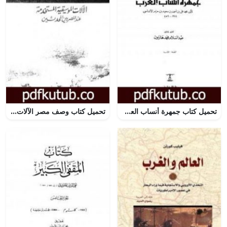
تحميل كتاب جمهرة أنساب العرب PDF تأليف ابن حزم الأندلسي مجانا [كامل]
تحميل كتاب وصف مصر الآلات الموسيقية المستخدمة عند المصريين المحدثين PDF تأليف علماء الحملة الفرنسية على مصر مجانا [كامل]