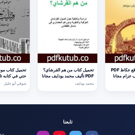
تحميل كتاب موقع عكاظ PDF
تحميل كتاب من هم القرشاي؟
تحميل كتاب موض
ب عزام مجانا
PDF تأليف محمد بودايف مجانا
حتي في كتابه تا
[كامل]
المط
محمد بودايف
شوقي أبو خليل
خليل مجانا [كام
تابعنا