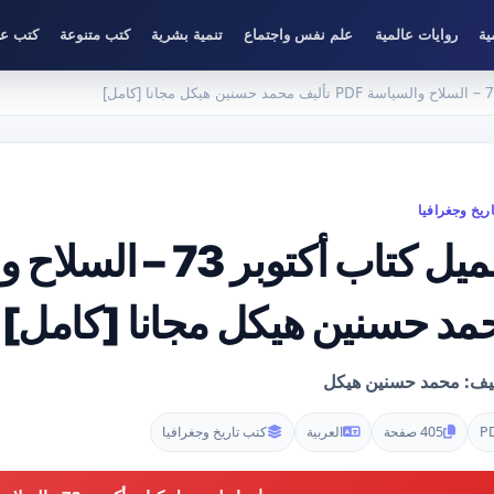
ية
روايات عالمية
علم نفس واجتماع
تنمية بشرية
كتب متنوعة
كتب عل
ريخ وجغرافيا
مد حسنين هيكل مجانا [كامل]
ليف: محمد حسنين هيكل
P
405 صفحة
العربية
كتب تاريخ وجغرافيا