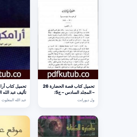
تحميل كتاب قصة الحضارة 26
– المجلد السادس – ج5:
تأليف عبد الله ا
الإصلاح الديني PDF تأليف ول
[كامل]
ول ديورانت
عبد الله المغلوث
ديورانت مجانا [كامل]