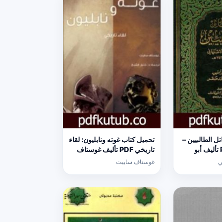
ل الطالبيين –
تحميل كتاب غوته ونابليون: لقاء
نسخة ثانية PDF تأليف أبو
تاريخي PDF تأليف غوستاف
 مجانا [كامل]
سابيت مجانا [كامل]
ي
غوستاف سابيت