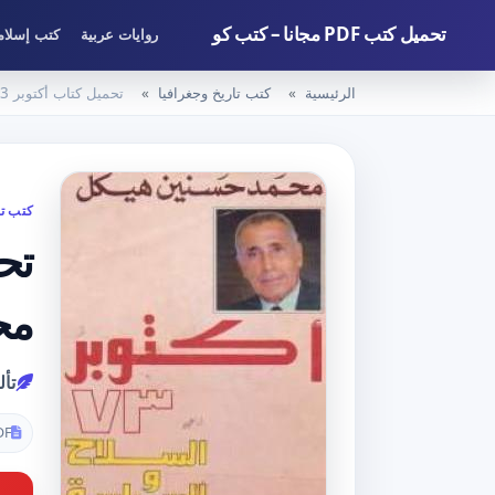
تحميل كتب PDF مجانا – كتب كو
روايات عربية
كتب إسلام
الرئيسية
كتب تاريخ وجغرافيا
تحميل كتاب أكتوبر 73 – السلاح والسياسة PDF تأليف محمد حسنين هيكل مجانا [كامل]
كتب تا
مح
تأ
DF