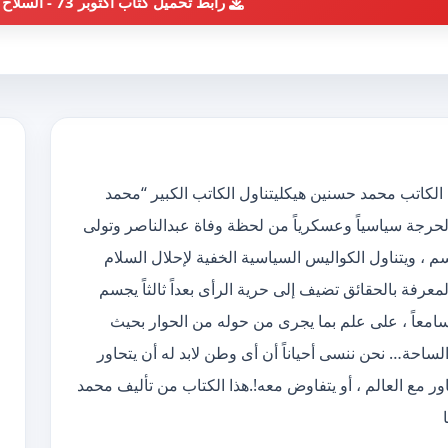
رابط تحميل كتاب أكتوبر 73 - السلاح والسياسة
تحميل كتاب أكتوبر 73 – السلاح والسياسة pdf الكاتب محمد حسنين هيكليتناول الكاتب الكبير “محمد
ابه “أكتوبر 73” اللحظات الحرجة سياسياً وعسكرياً من لحظة وفاة عبدالناصر وتولى
 ، ويتناول الكواليس السياسية الخفية لإحلال السلام
عرفة بالحقائق تضيف إلى حرية الرأى بعداً ثالثاً يجسم
أو سامعاً ، على علم بما يجرى من حوله من الحوار بحيث
الساحة… نحن ننسى أحياناً أن أى وطن لابد له أن يتحاور
ر مع العالم ، أو يتفاوض معه!.هذا الكتاب من تأليف محمد