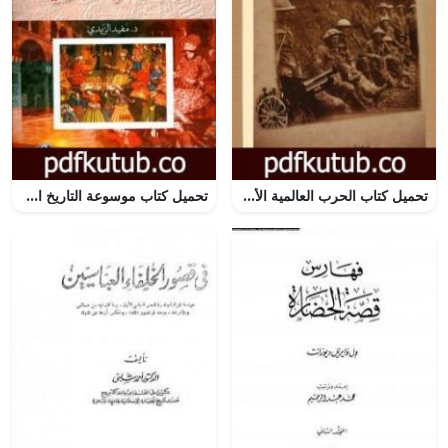
تحميل كتاب الحرب العالمية الأولى PDF تأليف نيل م.هايمان مجانا [كامل]
تحميل كتاب موسوعة التاريخ الإسلامي – العصر المملوكي PDF تأليف مفيد الزيدي مجانا [كامل]