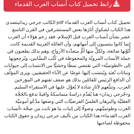
رابط تحميل كتاب أنساب العرب القدماء
تحميل كتاب أنساب العرب القدماء pdf الكاتب جرجي زيدانيتصدى
هذا الكتاب لشكوكٍ أثارَها بعض المستشرقين في القرن التاسع
عشر بشأن أنساب العرب قبل الإسلام، فقد زعم هؤلاء أن العرب
إنما كانوا ينتسبون إلى أمهاتهم، وأن العائلة العربية القديمة كانت
أُبُوَّتها ضائعة، ولكلٍّ منها أمٌّ متعدِّدة الأزواج، وهم بذلك يطعنون في
جملة الأنساب المرويَّة والمحفوظة في كُتُب النسَّابين، ويُرجِعونها
إلى «الطوتميَّة» التي تقتضي نمطًا وحشيًّا من الانتساب إلى حيوانات
ونباتات تُعبَد ويُنتسَب إليها عوضًا عن الآباء الحقيقيين. ويرى المؤلِّف
أن الدافع الرئيس للقائلين بذلك هو ضعف ثقتهم في المؤرخين
العرب، وتتبُّعهم لآثارٍ شاذة لا يُعوَّل عليها في الاستقراء السليم.
و«جُرجي زيدان» هنا يُقدِّم دراسةً متماسكةً وافيةً تدفع بالحُجَّة
العقليَّة والبرهان العلميِّ الفرضيَّات التي وضعها مدَّعُو أموميَّة
العرب وطوتميَّتهم، وصولًا إلى إثبات ما هو ثابت من صحَّة «أنساب
العرب القدماء».هذا الكتاب من تأليف جرجي زيدان و حقوق الكتاب
محفوظة لصاحبها