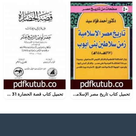
تحميل كتاب تاريخ مصر الإسلامية زمن سلاطين بني أيوب: 567 هـ – 648 هـ PDF تأليف أحمد فؤاد سيد مجانا [كامل]
تحميل كتاب قصة الحضارة 31 – المجلد الثامن – ج1: عصر لويس الرابع عشر PDF تأليف ول ديورانت مجانا [كامل]