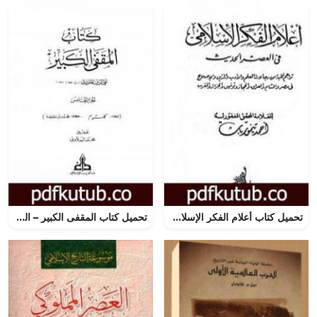
تحميل كتاب أعلام الفكر الإسلامي في العصر الحديث – نسخة أخرى PDF تأليف أحمد تيمور باشا مجانا [كامل]
تحميل كتاب المقفى الكبير – الجزء الخامس PDF تأليف تقي الدين المقريزي مجانا [كامل]