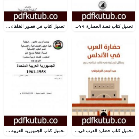
تحميل كتاب قصة الحضارة 44 – الفهارس – ج2 PDF تأليف ول ديورانت مجانا [كامل]
تحميل كتاب في قصور الخلفاء العباسيين PDF تأليف أحمد شلبي مجانا [كامل]
تحميل كتاب حضارة العرب في الأندلس: رسائل تاريخية في قالب خيالي بديع PDF تأليف عبد الرحمن البرقوقي مجانا [كامل]
تحميل كتاب الجمهورية العربية المتحدة 1958-1961 PDF تأليف أحمد منصور زعيتري مجانا [كامل]