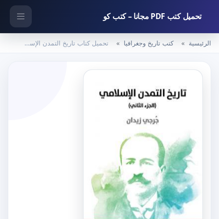
تحميل كتب PDF مجانا – كتب كو
الرئيسية
كتب تاريخ وجغرافيا
تحميل كتاب تاريخ التمدن الإسلامي – الجزء الثاني PDF تأليف جرجي زيدان مجانا [كامل]