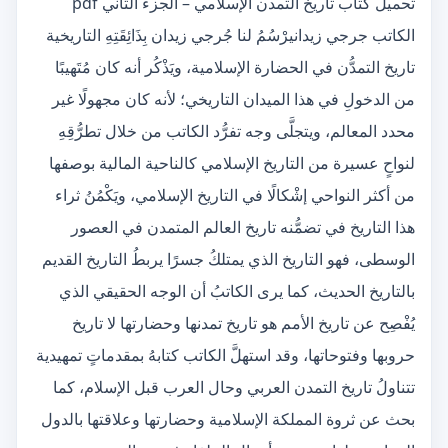
تحميل كتاب تاريخ التمدن الإسلامي – الجزء الثاني pdf
الكاتب جرجي زيدانيرْسُمُ لنا جُرجي زيدان بِذَائِقَتِهِ التاريخية
تاريخ التمدُّن في الحضارة الإسلامية، ويَذْكُر أنه كان مُتَهيبًا
من الدخولِ في هذا الميدان التاريخي؛ لأنه كان مجهولًا غير
محدد المعالم، ويتجلَّى وجه تفرُّد الكاتب من خلال تطرُّقِهِ
لنواحٍ عسيرة من التاريخ الإسلامي كالناحية المالية بوصفها
من أكثر النواحي إشْكالًا في التاريخ الإسلامي، ويَكْمُنُ ثراء
هذا التاريخ في تضمُّنه تاريخ العالم المتمدن في العصور
الوسطى، فهو التاريخ الذي يمتلكُ جسرًا يربطُ التاريخ القديم
بالتاريخ الحديث، كما يرى الكاتبُ أن الوجه الحقيقي الذي
يُفْصِح عن تاريخ الأمم هو تاريخ تمدنها وحضارتها لا تاريخ
حروبها وفتوحاتها، وقد استهلَّ الكاتب كتابهُ بمقدماتٍ تمهيدية
تتناولُ تاريخ التمدن العربي وحال العرب قبل الإسلام، كما
بحث عن ثروة المملكة الإسلامية وحضارتها وعلاقتها بالدول