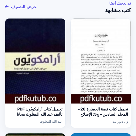
قد يعجبك أيضًا
عرض التصنيف
كتب مشابهة
تحميل كتاب قصة الحضارة 26 –
تحميل كتاب أرامكويّون PDF
المجلد السادس – ج5: الإصلاح
تأليف عبد الله المغلوث مجانا
الديني PDF تأليف ول ديورانت
[كامل]
ول ديورانت
عبد الله المغلوث
مجانا [كامل]