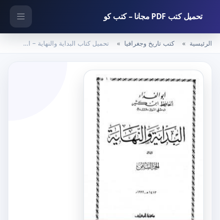
تحميل كتب PDF مجانا – كتب كو
الرئيسية
كتب تاريخ وجغرافيا
تحميل كتاب البداية والنهاية – الجزء الثامن PDF تأليف ابن كثير مجانا [كامل]