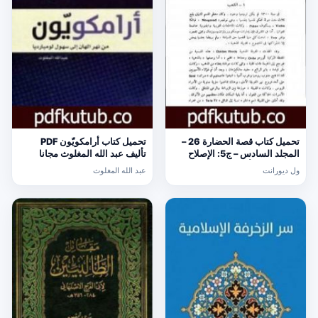
تحميل كتاب قصة الحضارة 26 –
تحميل كتاب أرامكويّون PDF
المجلد السادس – ج5: الإصلاح
تأليف عبد الله المغلوث مجانا
الديني PDF تأليف ول ديورانت
[كامل]
ول ديورانت
عبد الله المغلوث
مجانا [كامل]