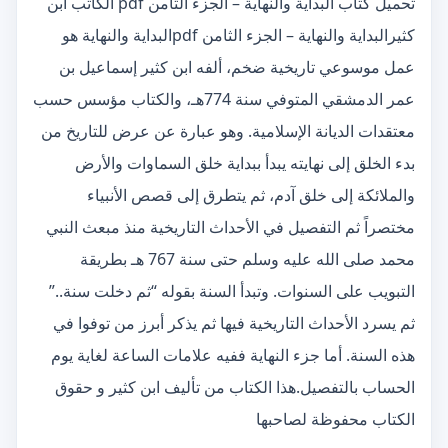
تحميل كتاب البداية والنهاية – الجزء الثامن pdf الكاتب ابن
كثيرالبداية والنهاية – الجزء الثامن pdfالبداية والنهاية هو
عمل موسوعي تاريخية ضخم، ألفه ابن كثير إسماعيل بن
عمر الدمشقي المتوفي سنة 774هـ، والكتاب مؤسس حسب
معتقدات الديانة الإسلامية. وهو عبارة عن عرض للتاريخ من
بدء الخلق إلى نهايته يبدأ ببداية خلق السماوات والأرض
والملائكة إلى خلق آدم، ثم يتطرق إلى قصص الأنبياء
مختصراً ثم التفصيل في الأحداث التاريخية منذ مبعث النبي
محمد صلى الله عليه وسلم حتى سنة 767 هـ بطريقة
التبويب على السنوات. وتبدأ السنة بقوله “ثم دخلت سنة..”
ثم يسرد الأحداث التاريخية فيها ثم يذكر أبرز من توفوا في
هذه السنة. أما جزء النهاية ففيه علامات الساعة لغاية يوم
الحساب بالتفصيل.هذا الكتاب من تأليف ابن كثير و حقوق
الكتاب محفوظة لصاحبها