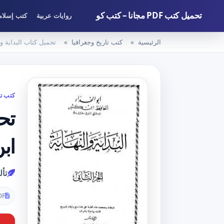
تحميل كتب PDF مجانا – كتب كو
روايات عربية
كتب إسلام
الرئيسية
كتب تاريخ وجغرافيا
تحميل كتاب البداية والنهاية – الجزء ا
كتب تا
ابن
تأل
DF