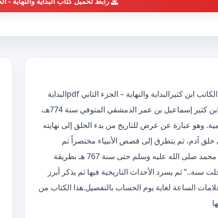
رابط تحميل كتاب البداية والنهاية - ال
تحميل كتاب البداية والنهاية – الجزء الثاني pdf الكاتب ابن كثيرالبداية والنهاية – الجزء الثاني pdfالبداية
والنهاية هو عمل موسوعي تاريخية ضخم، ألفه ابن كثير إسماعيل بن عمر الدمشقي المتوفي سنة 774هـ،
. وهو عبارة عن عرض للتاريخ من بدء الخلق إلى نهايته
ى خلق آدم، ثم يتطرق إلى قصص الأنبياء مختصراً ثم
التفصيل في الأحداث التاريخية منذ مبعث النبي محمد صلى الله عليه وسلم حتى سنة 767 هـ بطريقة
لت سنة..” ثم يسرد الأحداث التاريخية فيها ثم يذكر أبرز
علامات الساعة لغاية يوم الحساب بالتفصيل.هذا الكتاب من
ا