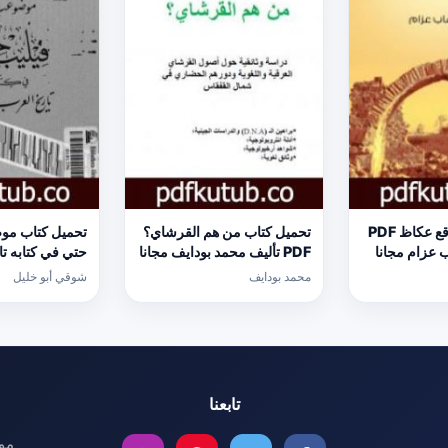
تحميل كتاب موقع عكاظ PDF
تحميل كتاب من هم القرشاي؟
تحميل كتاب موض
ب عزام مجانا
PDF تأليف محمد بودايف مجانا
حتي في كتابه تا
[كامل]
المط
محمد بودايف
شوقي أبو خليل
خليل مجانا [كام
تابعنا