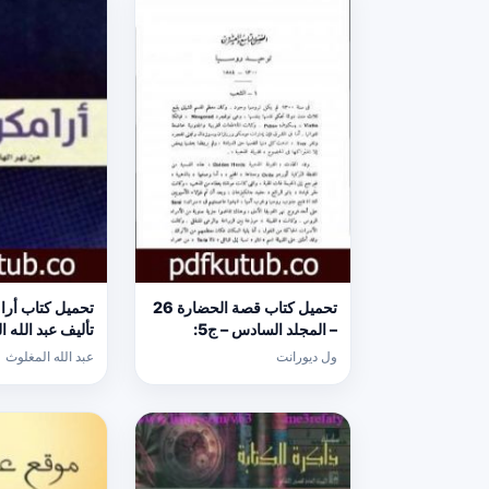
تحميل كتاب قصة الحضارة 26
– المجلد السادس – ج5:
تأليف عبد الله ا
الإصلاح الديني PDF تأليف ول
[كامل]
ول ديورانت
عبد الله المغلوث
ديورانت مجانا [كامل]