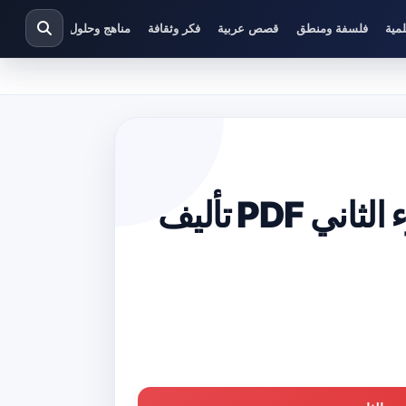
مية
فلسفة ومنطق
قصص عربية
فكر وثقافة
مناهج وحلول دراسية
تحميل كتاب البداية والنهاية – الجزء الثاني PDF تأليف