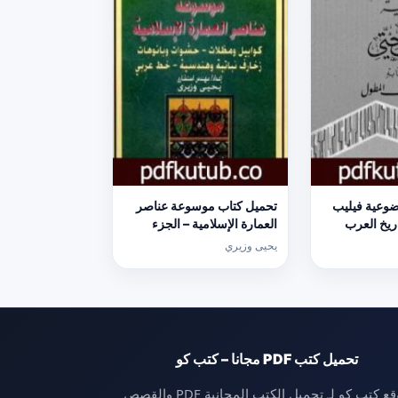
وعية فيليب
تحميل كتاب موسوعة عناصر
ريخ العرب
العمارة الإسلامية – الجزء
ول PDF تأليف شوقي أبو
الرابع PDF تأليف يحيى وزيري
يحيى وزيري
ل]
مجانا [كامل]
تحميل كتب PDF مجانا – كتب كو
موقع كتب كو لـ تحميل الكتب المجانية PDF والقصص