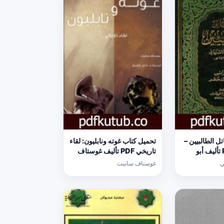
ل الطالبيين –
تحميل كتاب غوته ونابليون: لقاء
نسخة ثانية PDF تأليف أبو
تاريخي PDF تأليف غوستاف
 مجانا [كامل]
سابيت مجانا [كامل]
ي
غوستاف سابيت