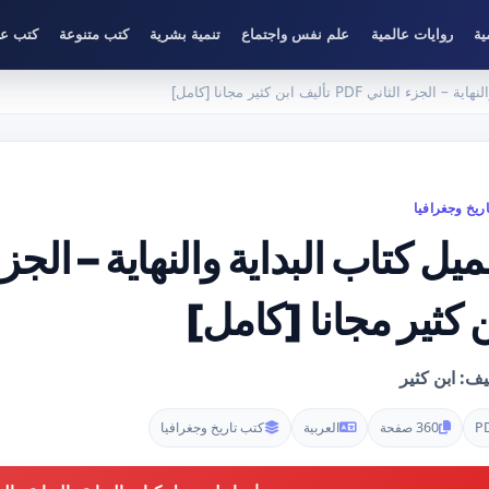
ية
روايات عالمية
علم نفس واجتماع
تنمية بشرية
كتب متنوعة
كتب عل
لثاني PDF تأليف ابن كثير مجانا [كامل]
ريخ وجغرافيا
 كثير مجانا [كامل]
يف: ابن كثير
P
360 صفحة
العربية
كتب تاريخ وجغرافيا