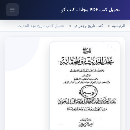
تحميل كتب PDF مجانا – كتب كو
الرئيسية
كتب تاريخ وجغرافيا
تحميل كتاب تاريخ نجد الحديث وملحقاته PDF تأليف أمين الريحاني مجانا [كامل]