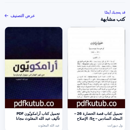
قد يعجبك أيضًا
عرض التصنيف
كتب مشابهة
تحميل كتاب قصة الحضارة 26 –
تحميل كتاب أرامكويّون PDF
المجلد السادس – ج5: الإصلاح
تأليف عبد الله المغلوث مجانا
الديني PDF تأليف ول ديورانت
[كامل]
ول ديورانت
عبد الله المغلوث
مجانا [كامل]