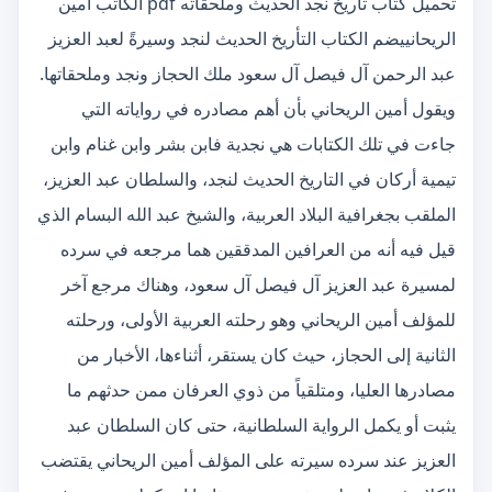
تحميل كتاب تاريخ نجد الحديث وملحقاته pdf الكاتب أمين
الريحانييضم الكتاب التأريخ الحديث لنجد وسيرةً لعبد العزيز
عبد الرحمن آل فيصل آل سعود ملك الحجاز ونجد وملحقاتها.
ويقول أمين الريحاني بأن أهم مصادره في رواياته التي
جاءت في تلك الكتابات هي نجدية فابن بشر وابن غنام وابن
تيمية أركان في التاريخ الحديث لنجد، والسلطان عبد العزيز،
الملقب بجغرافية البلاد العربية، والشيخ عبد الله البسام الذي
قيل فيه أنه من العرافين المدققين هما مرجعه في سرده
لمسيرة عبد العزيز آل فيصل آل سعود، وهناك مرجع آخر
للمؤلف أمين الريحاني وهو رحلته العربية الأولى، ورحلته
الثانية إلى الحجاز، حيث كان يستقر، أثناءها، الأخبار من
مصادرها العليا، ومتلقياً من ذوي العرفان ممن حدثهم ما
يثبت أو يكمل الرواية السلطانية، حتى كان السلطان عبد
العزيز عند سرده سيرته على المؤلف أمين الريحاني يقتضب