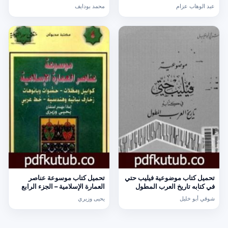
[كامل]
[كامل]
عبد الوهاب عزام
محمد بودايف
تحميل كتاب موضوعية فيليب حتي
تحميل كتاب موسوعة عناصر
في كتابه تاريخ العرب المطول
العمارة الإسلامية – الجزء الرابع
PDF تأليف شوقي أبو خليل مجانا
PDF تأليف يحيى وزيري مجانا
شوقي أبو خليل
يحيى وزيري
[كامل]
[كامل]