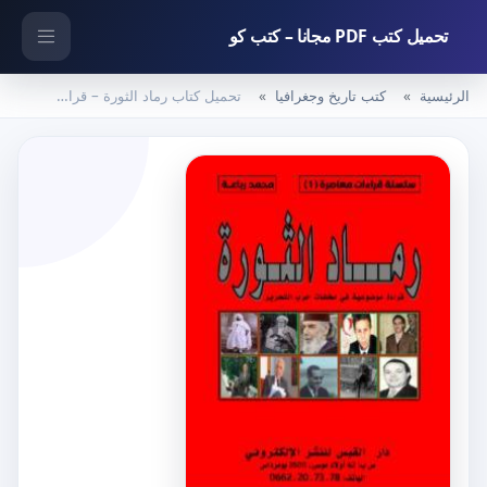
تحميل كتب PDF مجانا – كتب كو
الرئيسية
كتب تاريخ وجغرافيا
تحميل كتاب رماد الثورة – قراءة موضوعية في مخلفات حرب التحرير PDF تأليف محمد رباعة مجانا [كامل]