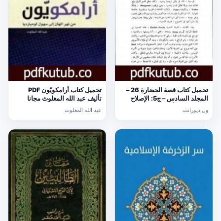
تحميل كتاب قصة الحضارة 26 –
تحميل كتاب أرامكويّون PDF
المجلد السادس – ج5: الإصلاح
تأليف عبد الله المغلوث مجانا
الديني PDF تأليف ول ديورانت
[كامل]
ول ديورانت
عبد الله المغلوث
مجانا [كامل]