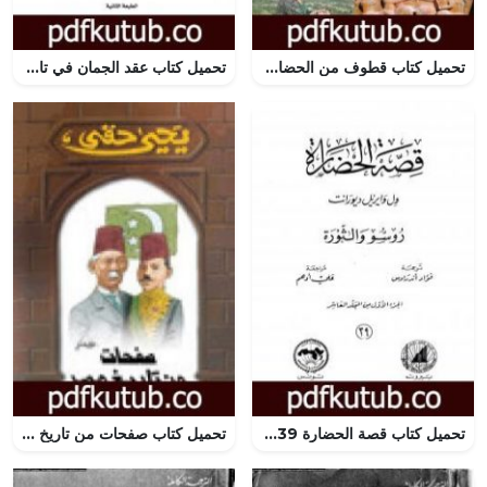
تحميل كتاب قطوف من الحضارات – الحضارة الكردية PDF تأليف د.محمد فتحي عبد العال مجانا [كامل]
تحميل كتاب عقد الجمان في تاريخ أهل الزمان – العصر الأيوبي: الجزء الثاني PDF تأليف بدر الدين العيني مجانا [كامل]
تحميل كتاب قصة الحضارة 39 – المجلد العاشر – ج1: روسو والثورة PDF تأليف ول ديورانت مجانا [كامل]
تحميل كتاب صفحات من تاريخ مصر PDF تأليف يحيى حقي مجانا [كامل]