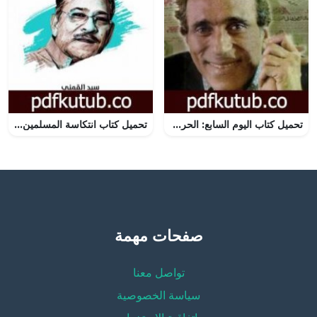
تحميل كتاب اليوم السابع: الحرب المستحيلة – حرب الاستنزاف PDF تأليف محمود عوض مجانا [كامل]
تحميل كتاب انتكاسة المسلمين إلى الوثنية: التشخيص قبل الإصلاح – نسخة هنداوي PDF تأليف سيد القمني مجانا [كامل]
صفحات مهمة
تواصل معنا
سياسة الخصوصية