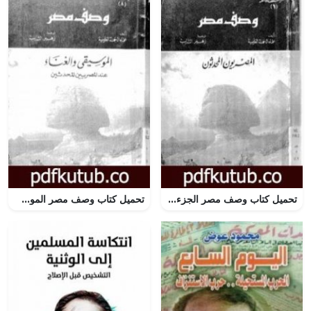
تحميل كتاب وصف مصر الجزء الأول والثاني والرابع – المصريون المحدثون PDF تأليف بيير فرانسوا بوشار مجانا [كامل]
تحميل كتاب وصف مصر الموسيقى والغناء عند المصريين المحدثين PDF تأليف علماء الحملة الفرنسية على مصر مجانا [كامل]