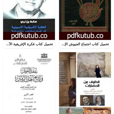
تحميل كتاب اجتماع الجيوش الإسلامية على غزو المعطلة والجهمية للإمام ابن القيم PDF تأليف عواد عبد الله المعتق مجانا [كامل]
تحميل كتاب فكرة الإفريقية الآسيوية في ضوء مؤتمر باندونغ PDF تأليف مالك بن نبي مجانا [كامل]