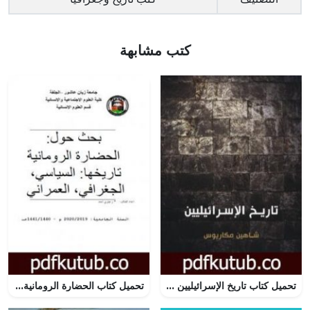
كتب مشابهة
تحميل كتاب تاريخ الإسرائيليين PDF تأليف شاهين مكاريوس مجانا [كامل]
تحميل كتاب الحضارة الرومانية تاريخها: السياسي، الجغرافي، العمراني PDF تأليف أحمد منصور زعيتري مجانا [كامل]