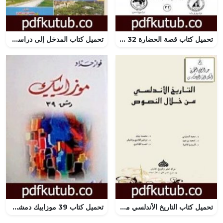
تحميل كتاب قصة الحضارة 32 – المجلد الثامن – ج2: عصر لويس الرابع عشر PDF تأليف ول ديورانت مجانا [كامل]
تحميل كتاب المدخل إلى دراسة المصطلحات الفنية للعمارة الإسلامية PDF تأليف محمد حمزة إسماعيل الحداد مجانا [كامل]
تحميل كتاب التاريخ الأندلسي من خلال النصوص PDF تأليف إبراهيم القادري بوتشيش مجانا [كامل]
تحميل كتاب 39 موزاييك دمشق PDF تأليف فواز حداد مجانا [كامل]