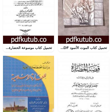
تحميل كتاب الموت الأسود PDF تأليف جوزيف بيرن مجانا [كامل]
تحميل كتاب موسوعة الحضارة الإسلامية – الجزء الرابع PDF تأليف أحمد شلبي مجانا [كامل]