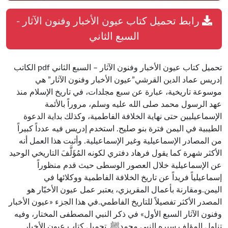
رابط تحميل كتاب عيون الأخبار وفنون الآثار -
السبع الثاني
تحميل كتاب عيون الأخبار وفنون الآثار – السبع الثاني pdf الكاتب
إدريس عماد الدين القرشي”عيون الأخبار وفنون الآثار” هي
موسوعة تاريخية، عبارة عن سبع مجلدات، في تاريخ الإسلام منذ
عهد الرسول محمد صلى الله عليه وسلم، مروراً بالأئمة
الإسماعيليين حتى نهاية الخلافة الفاطمية، وكذلك بداية الدعوة
الطيبية في اليمن فترة بنو صليح. استخدم إدريس فيه عدداً كبيراً
من المصادر الإسماعيلية وغير الإسماعيلية. وأثبت هذا العمل أنه
الأكثر شهرة كما يقول فرهاد دفتري لكونه المُؤَلَّفَ التاريخي الوحيد
عن الإسماعيلية خلال العصور الوسطى حيث قدم منظوراً
إسماعيلياً فريداً عن تاريخ الخلافة الفاطمية ووكلائها في
اليمن.ومقارنة بأعمال المقريزي، يعتبر عمل عيون الأخبّار هو
المصدر الأكثر تفصيلاً للتاريخ الفاطمي.في هذا الجزء «عيون الأخبار
وفنون الآثار السبع الأول» في ذكر النبي المصطفى المختار، وفيه
تناول المؤلف سيره النبي محمدﷺ. تحميل كتاب عيون الأخبار