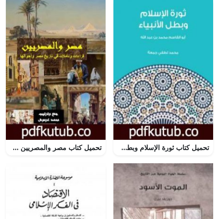
تحميل كتاب ثورة الإسلام وبطل الأنبياء: أبو القاسم محمد بن عبد الله PDF تأليف محمد لطفي جمعة مجانا [كامل]
تحميل كتاب مصر والمصريين – قراءات وتأملات في تاريخ مصر وأحوالها PDF تأليف محمد عبد العزيز عرموش مجانا [كامل]