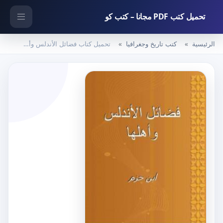
تحميل كتب PDF مجانا – كتب كو
الرئيسية
كتب تاريخ وجغرافيا
تحميل كتاب فضائل الأندلس وأهلها PDF تأليف مجموعة من المؤلفين مجانا [كامل]