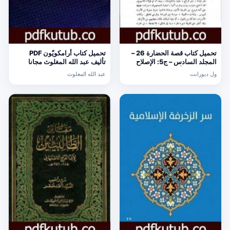
تحميل كتاب قصة الحضارة 26 –
تحميل كتاب أرامكويّون PDF
المجلد السادس – ج5: الإصلاح
تأليف عبد الله المغلوث مجانا
الديني PDF تأليف ول ديورانت
[كامل]
ول ديورانت
عبد الله المغلوث
مجانا [كامل]