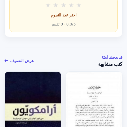
★
★
★
★
★
اختر عدد النجوم
/5 ·
0.0
0
تقييم
قد يعجبك أيضًا
عرض التصنيف
كتب مشابهة