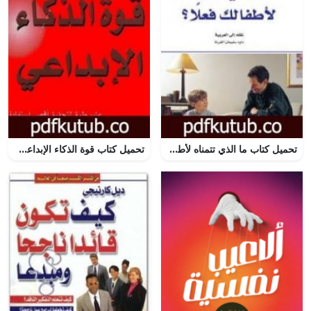
تحميل كتاب ما الذي تتمناه لأطفالك فعلا PDF تأليف واين داير مجانا [كامل]
تحميل كتاب قوة الذكاء الإبداعي PDF تأليف توني بوزان مجانا [كامل]