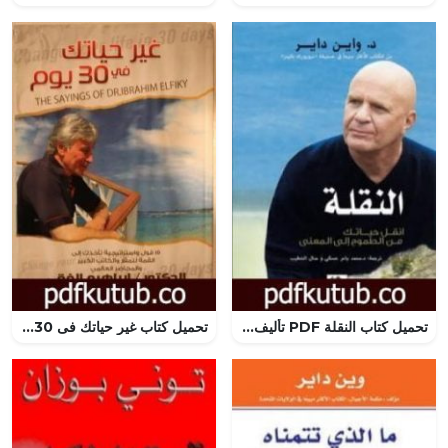
تحميل كتاب النقلة PDF تأليف واين داير مجانا [كامل]
تحميل كتاب غير حياتك فى 30 يوما PDF تأليف إبراهيم الفقي مجانا [كامل]