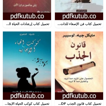
تحميل كتاب فن الإصغاء للذات PDF تأليف جَمال علي الحلّاق مجانا [كامل]
تحميل كتاب إرشادات الحياة القصيرة PDF تأليف إتش جاكسون براون مجانا [كامل]
تحميل كتاب قانون الجذب PDF تأليف مايكل جيه لوسيير مجانا [كامل]
تحميل كتاب كوكب الحياة الايجابية PDF تأليف خلود الخضري مجانا [كامل]