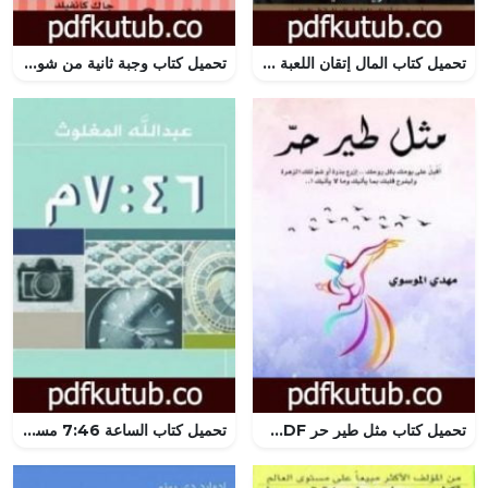
تحميل كتاب المال إتقان اللعبة – 7 خطوات بسيطة لتحقيق الحرية المالية PDF تأليف أنتوني روبنز مجانا [كامل]
تحميل كتاب وجبة ثانية من شوربة دجاج للروح PDF تأليف جاك كانفيلد مجانا [كامل]
تحميل كتاب مثل طير حر PDF تأليف مهدي الموسوي مجانا [كامل]
تحميل كتاب الساعة 7:46 مساءً PDF تأليف عبد الله المغلوث مجانا [كامل]