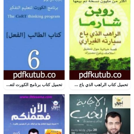
تحميل كتاب الراهب الذي باع سيارته الفيراري PDF تأليف روبين شارما مجانا [كامل]
تحميل كتاب برنامج الكورت لتعليم التفكير: الفعل PDF تأليف إدوارد دي بونو مجانا [كامل]