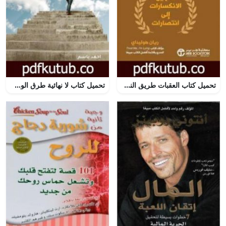
تحميل كتاب العقبات طريق النجاح: تحويل الانكسارات إلى انتصارات PDF تأليف ريان هوليداي مجانا [كامل]
تحميل كتاب لا نهائية طرق الوصول PDF تأليف آحمد باسم كامل النيساني مجانا [كامل]