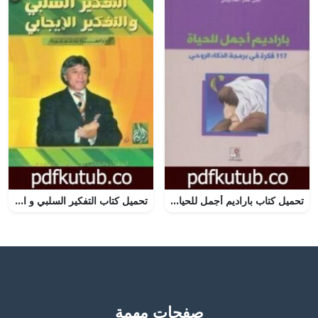
تحميل كتاب باراديم أجمل للحياة – 117 فكرة في برمجة الذكاء الروحي PDF تأليف لمى عمر الغلاييني مجانا [كامل]
تحميل كتاب التفكير السلبي و التفكير الايجابي PDF تأليف إبراهيم الفقي مجانا [كامل]
صفحات مهمة