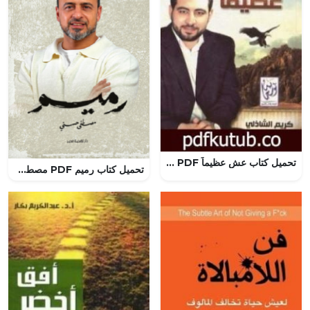
تحميل كتاب عش عظيماً PDF تأليف كريم الشاذلي مجانا [كامل]
تحميل كتاب رميم PDF مصطفى حسني مجانا برابط مباشر