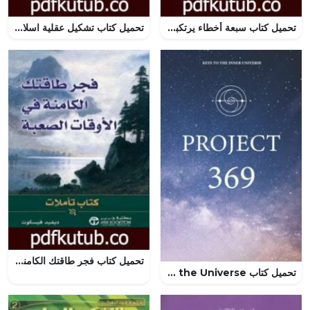
تحميل كتاب سبعة أخطاء يرتكبها الأزواج تقتل الحب PDF تأليف باتريسيا دولاهي مجانا [كامل]
تحميل كتاب تشكيل عقلية اسلامية معاصرة PDF تأليف عبد الكريم بكار مجانا [كامل]
تحميل كتاب فجر طاقتك الكامنة في الأوقات الصعبة PDF تأليف ديفيد فيسكوت مجانا [كامل]
تحميل كتاب Project 369: The Key to the Universe لديفيد كاسنيتشي بصيغة PDF مجانا