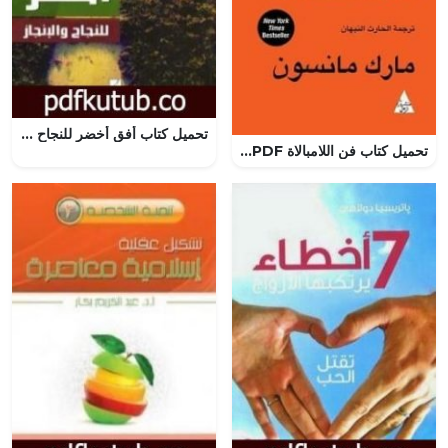
تحميل كتاب أفق أخضر للنجاح والإنجاز PDF تأليف عبد الكريم بكار مجانا [كامل]
تحميل كتاب فن اللامبالاة PDF مارك مانسون بالعربي والانجليزي