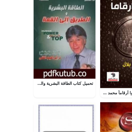
تحميل كتاب الطاقة البشرية والطريق إلى القمة PDF تأليف إبراهيم الفقي مجانا [كامل]
تحميل كتاب ليسوا أرقاماً محمد بلال PDF مجانا