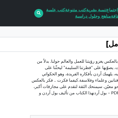
جتماع
تنمية بشرية
كتب متنوعة
كتب علمية
افة
مناهج وحلول دراسية
نكيفما فكرت .. فكر بالعكس يغزو رؤيتنا للعمل والعالم حولنا. بدلاً من
. يصوّبها على “فطرتنا السليمة” ليحثّنا على
ه، يلهمك آردن بأفكاره الفريدة، وهو الحكواتي
فنانين وعلماء وفلاسفة.كيفما فكرت .. فكر بالعكس
و معيّن. سيمنحك الثقة لتقدم على مجازفات أكبر،
لتستمتعك بملك أكثر مما بوسعك تخيّله.تحميل كتاب كيفما فكرت فكر العكس PDF – بول آردنهذا الكتاب من تأليف بول آردن و