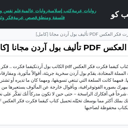
روايات عربية
كتب إسلامية
روايات عالمية
علم نفس وا
فلسفة ومنطق
قصص عربية
فكر وثق
أليف بول آردن مجانا [كامل]
 مجانا [كامل]
تحميل كتاب كيفما فكرت فكر العكس pdf الكاتب بول آرد
المملة المعتادة، يقدّم بول آردن سخرية جريئة، أقوالاً مأثورة، ومفارقات
. فمهما كانت السلعة التي تبتغي تسويقها، ومهما كان ما تديره أو تشتري
يبهرك بصوره الفوتوغرافية، وبأقوال خارجة عن المألوف يستعيرها من 
رخاً في أفكارك الراسخة – حتى حين لا تكون مدركاً أنك تفكّر على نح
كتاب محفوظة لصاحبها