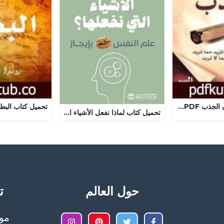
تحميل كتاب قانون الجذب PDF تأليف مايكل جيه لوسيير مجانا [كامل]
تحميل كتاب لماذا نفعل الأشياء التي نفعلها PDF جويل ليفي مجانا
حول العالم
تح