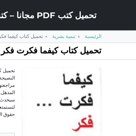
تحميل كتب PDF مجانا – كتب كو
الرئيسية
تنمية بشرية
تحميل كتاب كيفما فكرت فكر العكس PDF ت
تحميل كتاب كيفما فكرت فكر العكس PDF تأليف بول آردن
النصيحة 
مراجعتها
المذهل.
سيحدث ش
حقوق ال