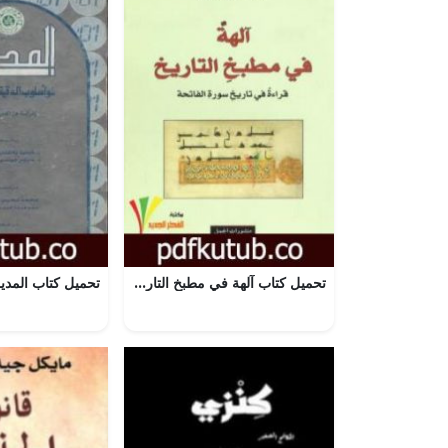
تحميل كتاب آلهة في مطبخ التاريخ: قراءة في تاريخ سورة الفاتحة حر PDF تأليف جَمال علي الحلّاق مجانا [كامل]