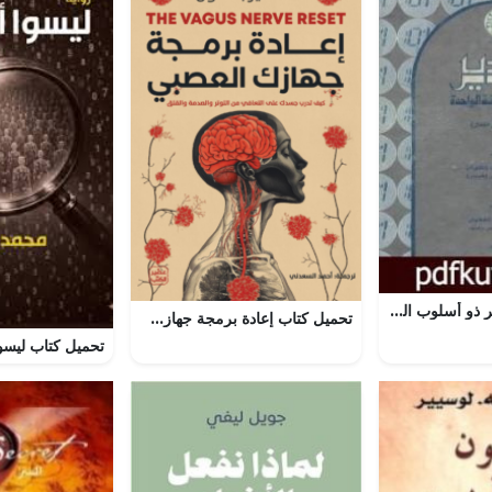
تحميل كتاب المدير ذو أسلوب الدقيقة الواحدة PDF تأليف سبنسر جونسون مجانا [كامل]
تحميل كتاب إعادة برمجة جهازك العصبي PDF مجانا للمؤلفة آنا فيرجسون