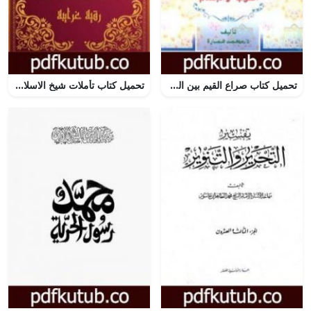
تحميل كتاب صراع القيم بين الغرب والإسلام PDF تأليف محمد عمارة مجانا [كامل]
تحميل كتاب تأملات شيخ الاسلام ابن تيمية في القرآن الكريم سورة هود PDF تأليف رقية محمود الغرايبة مجانا [كامل]