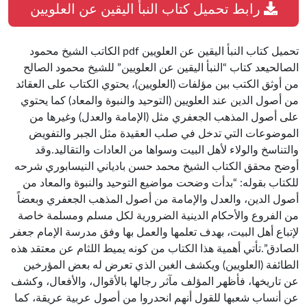
رابط تحميل كتاب النبأ اليقين عن العلويين
تحميل كتاب النبأ اليقين عن العلويين pdf الكاتب الشيخ محمود
الصالحيعد كتاب “النبأ اليقين عن العلويين” للشيخ محمود الصالح
من أوثق الكتب بين مؤلفات (العلويين)، يحتوي الكتاب على العقائد
من أصول الدين عند العلويين (التوحيد والنبوة والمعاد) كما يحتوي
على أصول المذهب الجعفري مثل (الإمامة والعدل) وغيرها من
الموضوعات التي تدخل في صلب العقيدة مثل الجبر والتفويض
والتناسخ والولاء لأهل البيت وسواها من العادات والتقاليد.وقد
أوضح محقق الكتاب الشيخ محمد حسن بادياني النيسابوري شرحه
للكتاب بقوله: “بدأت وضحت مواضيع التوحيد والنبوة والمعاد من
أصول الدين، والعدل والإمامة من أصول المذهب الجعفري وبعضاً
من الفروع والأحكام الدينية الضرورية لكل مسلم ومسلمة خاصة
لإتباع أهل البيت، بهدف تعلمها والعمل بها وفق مدرسة الإمام جعفر
الصادق”.تأتي أهمية هذا الكتاب من كونه يميط اللثام عن معتقد هذه
الطائفة (العلويين) ويكشف الغبن الذي تعرض له بعض المؤرخين
عن تاريخها، فأظهر المؤلف مآثر رجالها بالأقوال، والأفعال، وكشف
عن أنساب شعبها للقول أنهم انحدروا من أصول عربية عريقة، كما