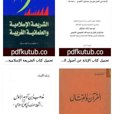
تحميل كتاب الإبانة عن أصول الديانة PDF تأليف أبي الحسن الأشعري مجانا [كامل]
تحميل كتاب الشريعة الإسلامية والعلمانية الغربية PDF تأليف محمد عمارة مجانا [كامل]