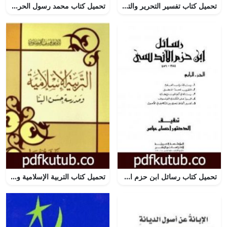
تحميل كتاب تفسير التحرير والتنوير – الجزء الثالث والعشرون PDF تأليف محمد الطاهر بن عاشور مجانا [كامل]
تحميل كتاب محمد رسول الحرية – نسخة أخرى PDF تأليف عبد الرحمن الشرقاوي مجانا [كامل]
تحميل كتاب رسائل ابن حزم الأندلسي – الجزء الرابع PDF تأليف ابن حزم الأندلسي مجانا [كامل]
تحميل كتاب التربية الإسلامية ومدرسة حسن البنا PDF تأليف يوسف القرضاوي مجانا [كامل]