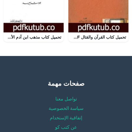
تحميل كتاب القرآن والقتال PDF تأليف محمود شلتوت مجانا [كامل]
تحميل كتاب مذهب ابن آدم الأول: مشكلة العنف في العمل الإسلامي PDF تأليف جودت سعيد مجانا [كامل]
صفحات مهمة
تواصل معنا
سياسة الخصوصية
إتفاقية الإستخدام
عن كتب كو