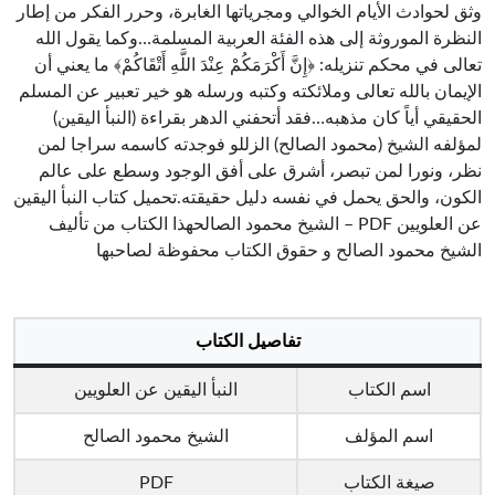
وثق لحوادث الأيام الخوالي ومجرياتها الغابرة، وحرر الفكر من إطار
النظرة الموروثة إلى هذه الفئة العربية المسلمة…وكما يقول الله
تعالى في محكم تنزيله: ﴿إِنَّ أَكْرَمَكُمْ عِنْدَ اللَّهِ أَتْقَاكُمْ﴾ ما يعني أن
الإيمان بالله تعالى وملائكته وكتبه ورسله هو خير تعبير عن المسلم
الحقيقي أياً كان مذهبه…فقد أتحفني الدهر بقراءة (النبأ اليقين)
لمؤلفه الشيخ (محمود الصالح) الزللو فوجدته كاسمه سراجا لمن
نظر، ونورا لمن تبصر، أشرق على أفق الوجود وسطع على عالم
الكون، والحق يحمل في نفسه دليل حقيقته.تحميل كتاب النبأ اليقين
عن العلويين PDF – الشيخ محمود الصالحهذا الكتاب من تأليف
الشيخ محمود الصالح و حقوق الكتاب محفوظة لصاحبها
تفاصيل الكتاب
اسم الكتاب
النبأ اليقين عن العلويين
اسم المؤلف
الشيخ محمود الصالح
صيغة الكتاب
PDF