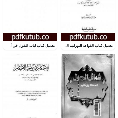
تحميل كتاب القواعد النورانية الفقهية ط العلمية PDF تأليف ابن تيمية مجانا [كامل]
تحميل كتاب لباب النقول في أسباب النزول PDF تأليف جلال الدين السيوطي مجانا [كامل]