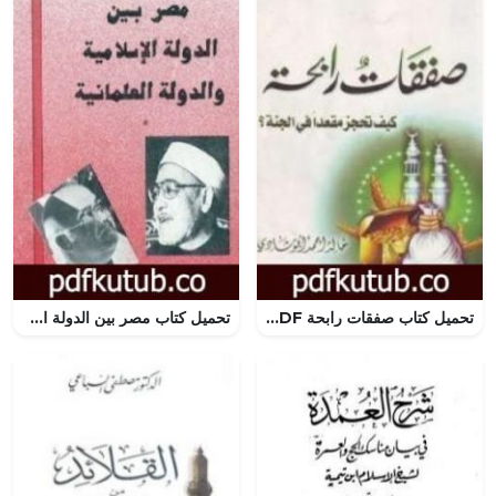
تحميل كتاب صفقات رابحة PDF تأليف خالد أبو شادي مجانا [كامل]
تحميل كتاب مصر بين الدولة الإسلامية و الدولة العلمانية PDF تأليف محمد الغزالي مجانا [كامل]