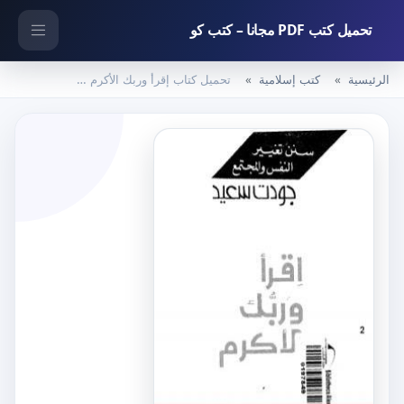
تحميل كتب PDF مجانا – كتب كو
الرئيسية
كتب إسلامية
تحميل كتاب إقرأ وربك الأكرم PDF تأليف جودت سعيد مجانا [كامل]