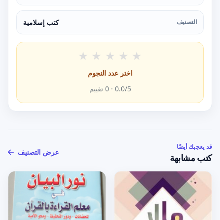
التصنيف
كتب إسلامية
★
★
★
★
★
اختر عدد النجوم
/5 ·
0.0
0
تقييم
قد يعجبك أيضًا
عرض التصنيف
كتب مشابهة