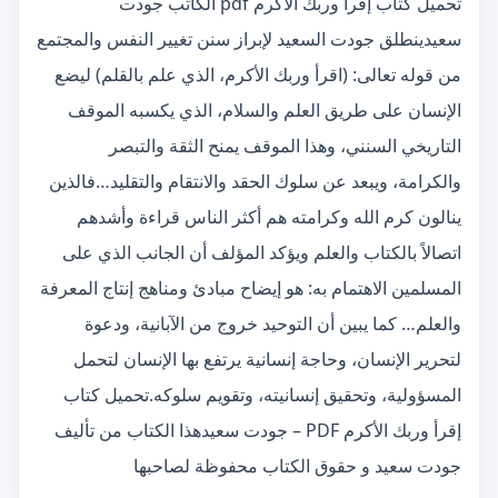
تحميل كتاب إقرأ وربك الأكرم pdf الكاتب جودت
سعيدينطلق جودت السعيد لإبراز سنن تغيير النفس والمجتمع
من قوله تعالى: (اقرأ وربك الأكرم، الذي علم بالقلم) ليضع
الإنسان على طريق العلم والسلام، الذي يكسبه الموقف
التاريخي السنني، وهذا الموقف يمنح الثقة والتبصر
والكرامة، ويبعد عن سلوك الحقد والانتقام والتقليد…فالذين
ينالون كرم الله وكرامته هم أكثر الناس قراءة وأشدهم
اتصالاً بالكتاب والعلم ويؤكد المؤلف أن الجانب الذي على
المسلمين الاهتمام به: هو إيضاح مبادئ ومناهج إنتاج المعرفة
والعلم… كما يبين أن التوحيد خروج من الآبانية، ودعوة
لتحرير الإنسان، وحاجة إنسانية يرتفع بها الإنسان لتحمل
المسؤولية، وتحقيق إنسانيته، وتقويم سلوكه.تحميل كتاب
إقرأ وربك الأكرم PDF – جودت سعيدهذا الكتاب من تأليف
جودت سعيد و حقوق الكتاب محفوظة لصاحبها