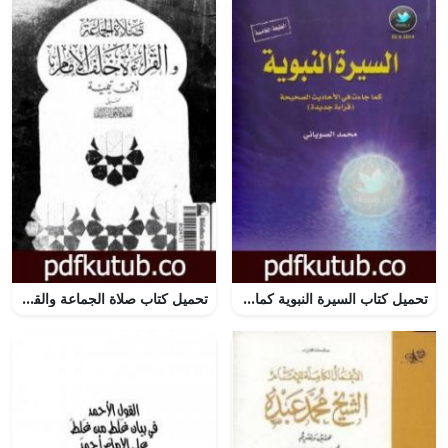
تحميل كتاب السيرة النبوية كما جاءت في الأحاديث الصحيحة – الجزء الثاني PDF تأليف محمد الصوياني مجانا [كامل]
تحميل كتاب صلاة الجماعة والقراءة خلف الإمام PDF تأليف ابن تيمية مجانا [كامل]