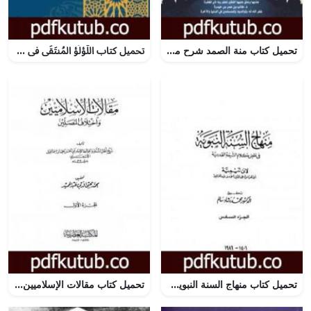
تحميل كتاب منة الصمد شرح مهذبة ألفيىة الزبد PDF تأليف د. طالب الكثيري مجانا [كامل]
تحميل كتاب اللُّؤلُؤ المُنتَقَى في وصف المصطفى ﷺ PDF تأليف الشيخ الدكتور شعبان مازن شعار مجانا [كامل]
تحميل كتاب منهاج السنة النبوية في نقض كلام الشيعة القدرية – الجزء السادس PDF تأليف ابن تيمية مجانا [كامل]
تحميل كتاب مقالات الإسلاميين واختلاف المصلين – الجزء الأول PDF تأليف أبي الحسن الأشعري مجانا [كامل]